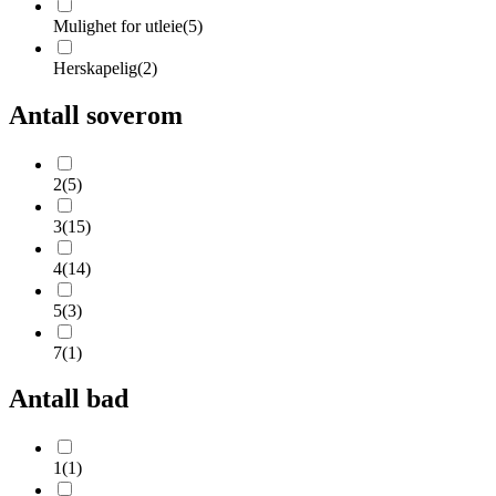
Mulighet for utleie
(
5
)
Herskapelig
(
2
)
Antall soverom
2
(
5
)
3
(
15
)
4
(
14
)
5
(
3
)
7
(
1
)
Antall bad
1
(
1
)