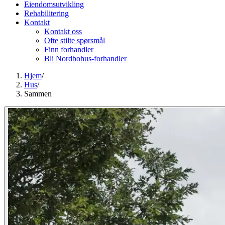
Eiendomsutvikling
Rehabilitering
Kontakt
Kontakt oss
Ofte stilte spørsmål
Finn forhandler
Bli Nordbohus-forhandler
Hjem
/
Hus
/
Sammen