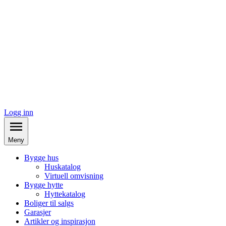
Logg inn
Meny
Bygge hus
Huskatalog
Virtuell omvisning
Bygge hytte
Hyttekatalog
Boliger til salgs
Garasjer
Artikler og inspirasjon