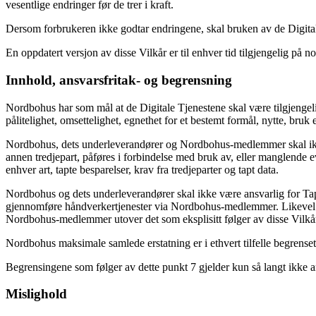
vesentlige endringer før de trer i kraft.
Dersom forbrukeren ikke godtar endringene, skal bruken av de Digital
En oppdatert versjon av disse Vilkår er til enhver tid tilgjengelig på 
Innhold, ansvarsfritak- og begrensning
Nordbohus har som mål at de Digitale Tjenestene skal være tilgjengelig 
pålitelighet, omsettelighet, egnethet for et bestemt formål, nytte, bruk
Nordbohus, dets underleverandører og Nordbohus-medlemmer skal ikke h
annen tredjepart, påføres i forbindelse med bruk av, eller manglende evn
enhver art, tapte besparelser, krav fra tredjeparter og tapt data.
Nordbohus og dets underleverandører skal ikke være ansvarlig for Ta
gjennomføre håndverkertjenester via Nordbohus-medlemmer. Likevel god
Nordbohus-medlemmer utover det som eksplisitt følger av disse Vilkå
Nordbohus maksimale samlede erstatning er i ethvert tilfelle begrenset
Begrensingene som følger av dette punkt 7 gjelder kun så langt ikke a
Mislighold