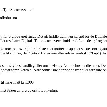
e Tjenestene avsluttes.
nordbohus.no
for bruk døgnet rundt. Det gis imidlertid ingen garanti for de Digitale T
 eller resultater. Digitale Tjenestene leveres imidlertid "som de er," og b
oldes ansvarlig for direkte eller indirekte tap eller skade som skylde
e til å bruke, de Digitale Tjenestene eller relatert innhold ("
Tap
"). In
p som skyldes handling eller unnlatelse av Nordbohus-medlemmer. De Di
tar forbrukeren at Nordbohus ikke har noe ansvar eller forpliktelse o
r.
 til maksimalt kr 1.000.
nnet følger av preseptorisk lovgivning.