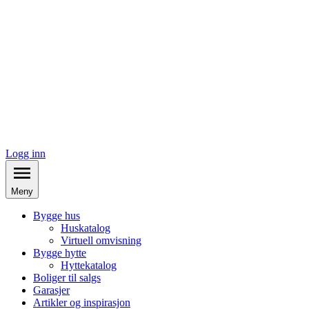
Logg inn
Meny
Bygge hus
Huskatalog
Virtuell omvisning
Bygge hytte
Hyttekatalog
Boliger til salgs
Garasjer
Artikler og inspirasjon