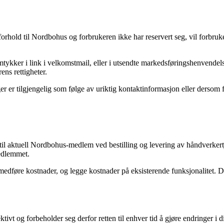
orhold til Nordbohus og forbrukeren ikke har reservert seg, vil forbru
ykker i link i velkomstmail, eller i utsendte markedsføringshenvendelser.
ns rettigheter.
er er tilgjengelig som følge av uriktig kontaktinformasjon eller derso
 til aktuell Nordbohus-medlem ved bestilling og levering av håndverkert
medlemmet.
l medføre kostnader, og legge kostnader på eksisterende funksjonalitet. D
tivt og forbeholder seg derfor retten til enhver tid å gjøre endringer i