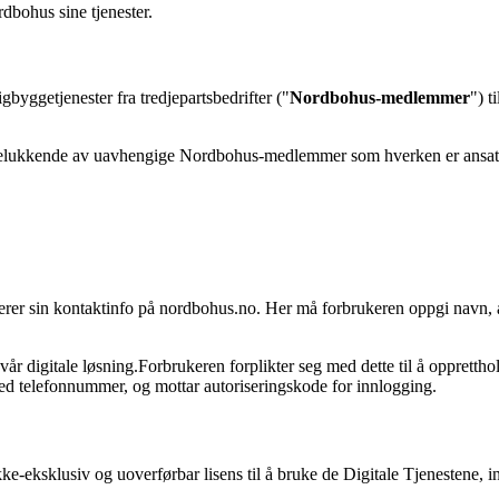
dbohus sine tjenester.
igbyggetjenester fra tredjepartsbedrifter ("
Nordbohus-medlemmer
") t
 utelukkende av uavhengige Nordbohus-medlemmer som hverken er ansatt e
istrerer sin kontaktinfo på nordbohus.no. Her må forbrukeren oppgi nav
år digitale løsning.Forbrukeren forplikter seg med dette til å oppretthol
med telefonnummer, og mottar autoriseringskode for innlogging.
kke-eksklusiv og uoverførbar lisens til å bruke de Digitale Tjenestene, i