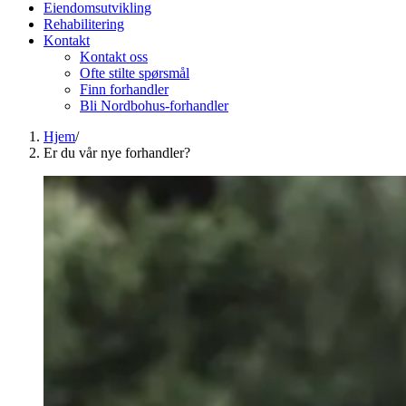
Eiendomsutvikling
Rehabilitering
Kontakt
Kontakt oss
Ofte stilte spørsmål
Finn forhandler
Bli Nordbohus-forhandler
Hjem
/
Er du vår nye forhandler?