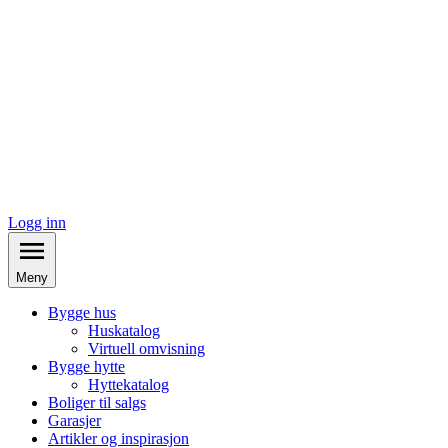
Logg inn
Meny
Bygge hus
Huskatalog
Virtuell omvisning
Bygge hytte
Hyttekatalog
Boliger til salgs
Garasjer
Artikler og inspirasjon