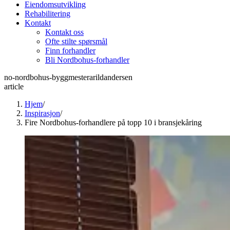
Eiendomsutvikling
Rehabilitering
Kontakt
Kontakt oss
Ofte stilte spørsmål
Finn forhandler
Bli Nordbohus-forhandler
no-nordbohus-byggmesterarildandersen
article
Hjem
/
Inspirasjon
/
Fire Nordbohus-forhandlere på topp 10 i bransjekåring