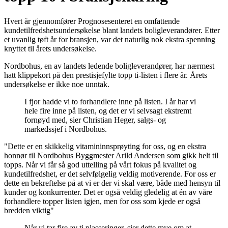
Hvert år gjennomfører Prognosesenteret en omfattende
kundetilfredshetsundersøkelse blant landets boligleverandører. Etter
et uvanlig tøft år for bransjen, var det naturlig nok ekstra spenning
knyttet til årets undersøkelse.
Nordbohus, en av landets ledende boligleverandører, har nærmest
hatt klippekort på den prestisjefylte topp ti-listen i flere år. Årets
undersøkelse er ikke noe unntak.
I fjor hadde vi to forhandlere inne på listen. I år har vi
hele fire inne på listen, og det er vi selvsagt ekstremt
fornøyd med, sier Christian Heger, salgs- og
markedssjef i Nordbohus.
"Dette er en skikkelig vitamininnsprøyting for oss, og en ekstra
honnør til Nordbohus
Byggmester Arild Andersen
som gikk helt til
topps. Når vi får så god uttelling på vårt fokus på kvalitet og
kundetilfredshet, er det selvfølgelig veldig motiverende. For oss er
dette en bekreftelse på at vi er der vi skal være, både med hensyn til
kunder og konkurrenter. Det er også veldig gledelig at én av våre
forhandlere topper listen igjen, men for oss som kjede er også
bredden viktig"
Når vi tar fire av ti plasseringer, sier dette mye om at