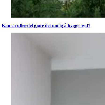
Kan en utleiedel gjøre det mulig å bygge nytt?