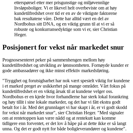
etterspørsel etter mer prisgunstige og miljøvennlige
livsløpsboliger. Vi er likevel helt overbeviste om at høy
kundetilfredshet over tid er en av de viktigste faktorene
bak resultatene våre. Dette har alltid vært en del av
Nordbohus sitt DNA, og en viktig grunn til at vi er så
robuste og konkurransedyktige som vi er, sier Christian
Heger.
Posisjonert for vekst når markedet snur
Prognosesenteret peker på sammenhengen mellom høy
kundetilfredshet og utvikling av lønnsomheten. Fornøyde kunder er
gode ambassadører og ikke minst effektiv markedsføring.
"Trygghet og forutsigbarhet har nok vært spesielt viktig for kundene
i et marked preget av usikkerhet på mange områder. Vårt fokus på
kundetilfredshet er en viktig årsak til at kundene velger oss.
Nordbohus er en kjede hvor forhandlerne har sterk lokal forankring
og høy tillit i sine lokale markeder, og det har vi fått ekstra godt
betalt for i år. Med det grunnlaget vi har skapt i år, er vi godt skodd
for vekst når markedet snur", sier Christian Heger. "Med signaler
om at rentetoppen kan være nådd og at rentekutt kan komme
tidligere enn forventet, er det lov å håpe på at dette ikke er så langt
unna. Og det er godt nytt for både boligleverandører og kundene".