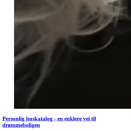
Personlig huskatalog - en enklere vei til
drømmeboligen