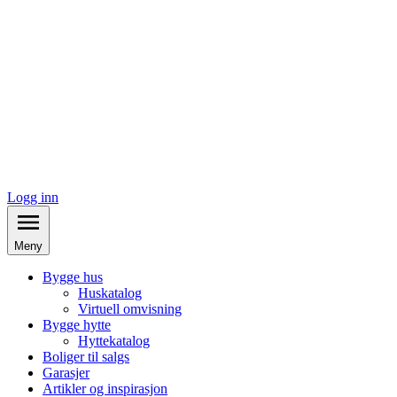
Logg inn
Meny
Bygge hus
Huskatalog
Virtuell omvisning
Bygge hytte
Hyttekatalog
Boliger til salgs
Garasjer
Artikler og inspirasjon