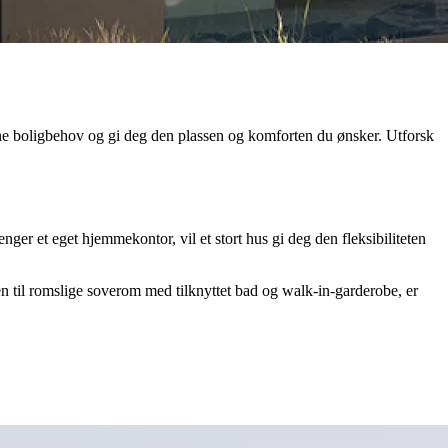
ne boligbehov og gi deg den plassen og komforten du ønsker. Utforsk
renger et eget hjemmekontor, vil et stort hus gi deg den fleksibiliteten
en til romslige soverom med tilknyttet bad og walk-in-garderobe, er