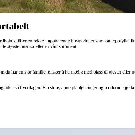
ortabelt
 Nordbohus tilbyr en rekke imponerende husmodeller som kan oppfylle di
 de største husmodellene i vårt sortiment.
om du har en stor familie, ønsker å ha rikelig med plass til gjester eller t
t og luksus i hverdagen. Fra store, åpne planløsninger og moderne kjøkk