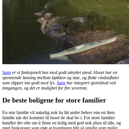
Sans
er et funksjonelt hus med godt utnyttet areal. Huset har en
spennende løsning mellom kjøkken og stue, og flotte vindusflater
som slipper inn godt med lys.
Sans
har integrert sportsbod ved
inngangen, og det er mulighet for fire soverom.
De beste boligene for store familier
En stor familie vil naturlig nok ha litt andre behov enn en liten
familie når det kommer til huset de skal bo i. For store familier
handler det ofte om å finne en bolig med god nok plass til alle, og
med funksjoner som gjør at hverdagen blir så smidig som mulig.