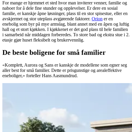
For mange er hjemmet et sted hvor man inviterer venner, familie og
naboer for å dele fine stunder og opplevelser. Er dere en sosial
familie, er kanskje åpne løsninger, plass til en stor spisestue, eller en
avskjermet og stor uteplass avgjørende faktorer.
Orion
er en
enebolig som byr på mye armslag, blant annet med en åpen og luftig
hall og et stort kjøkken. I kjøkkenet er det god plass til hele familien
i samarbeid når middagen forberedes. To store bad og ekstra stue i 2.
etasje gjør huset fleksibelt og brukervennlig.
De beste boligene for små familier
«Komplett, Aurora og Sans er kanskje de modellene som egner seg
aller best for små familier. Dette er prisgunstige og arealeffektive
eneboliger,» forteller Hans Aasmundrud.