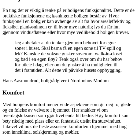
En ting det er viktig å tenke på er boligens funksjonalitet. Dette er de
praktiske funksjonene og løsningene boligen består av. Hvor
funksjonell en bolig er kan avhenge av alt fra hvor arealeffektiv og
fleksibel planløsningen er, til hvor mye naturlig lys du får inn
gjennom vindusflatene eller hvor mye vedlikehold boligen krever.
Jeg anbefaler at du tenker gjennom behovet for egne
soner i huset. Skal barna få en egen sone til TV-spill og
lek? Kanskje de voksne ønsker soverom, walk-in-closet
og bad i en egen fløy? Tenk også over om du har behov
for utleie i dag, eller om du ønsker å ha muligheten til
det i framtiden. Alt dette vil påvirke husets oppbygging.
Hans Aasmundrud, boligrådgiver i Nordbohus Modum
Komfort
Med boligens komfort mener vi de aspektene som gir deg ro, glede
og en følelse av velvære i hjemmet. Her snakker vi om
hverdagsluksusen som gjør livet enda litt bedre. Høy komfort kan
bety rikelig med plass eller en fantastisk utsikt fra stuevinduet.
Likevel vil nok de fleste assosiere komforten i hjemmet med ting
som inneklima, solskjerming og møbler.