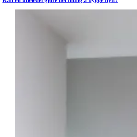
Kan en utleiedel gjøre det mulig å bygge nytt?