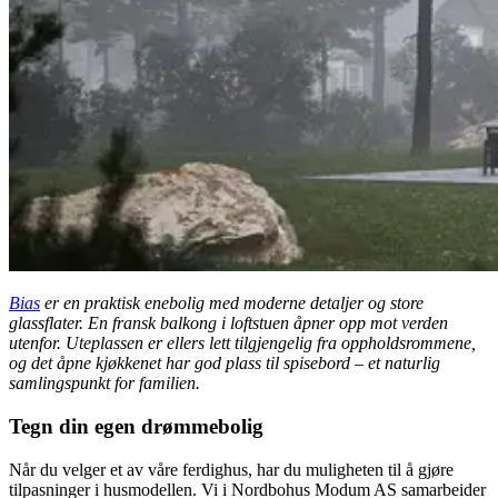
Bias
er en praktisk enebolig med moderne detaljer og store
glassflater. En fransk balkong i loftstuen åpner opp mot verden
utenfor. Uteplassen er ellers lett tilgjengelig fra oppholdsrommene,
og det åpne kjøkkenet har god plass til spisebord – et naturlig
samlingspunkt for familien.
Tegn din egen drømmebolig
Når du velger et av våre ferdighus, har du muligheten til å gjøre
tilpasninger i husmodellen. Vi i Nordbohus Modum AS samarbeider