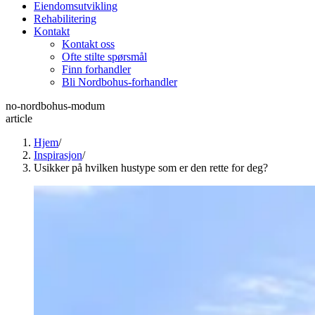
Eiendomsutvikling
Rehabilitering
Kontakt
Kontakt oss
Ofte stilte spørsmål
Finn forhandler
Bli Nordbohus-forhandler
no-nordbohus-modum
article
Hjem
/
Inspirasjon
/
Usikker på hvilken hustype som er den rette for deg?