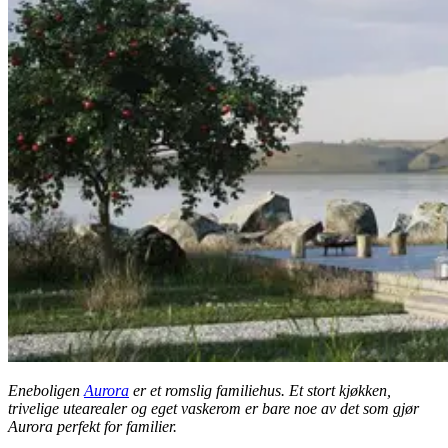
Eneboligen
Aurora
er et romslig familiehus. Et stort kjøkken,
trivelige utearealer og eget vaskerom er bare noe av det som gjør
Aurora perfekt for familier.