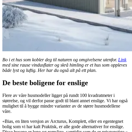
Bo i et hus som kobler deg til naturen og omgivelsene utenfor.
Link
med sine rause vindusflater og skrå himling er et hus som oppleves
både lyst og luftig. Her har du også alt på ett plan.
De beste boligene for enslige
Flere av våre husmodeller ligger på rundt 100 kvadratmeter i
størrelse, og vil derfor passe godt til blant annet enslige. Vi har også
mulighet til å bygge mindre varianter av de større husmodellene
våre.
«Bias, en liten versjon av Arcturus, Komplett, eller en egentegnet
bolig som vi har kalt Praktisk, er alle gode alternativer for enslige.
Disse husene er lune og romslige, samtidig som de er prisgunstige.»