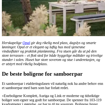
Herskapelige
Opal
gir deg rikelig med plass, dagslys og smarte
løsninger. Opal er et elegant og luftig hus med sjenerøse
vindusflater og praktisk planløsning. Fra stuen går du ut på den
store terrassen – et flott sted for både hyggelige måltider og trivelige
stunder i solen. Huset har store soverom og stue i underetasjen, og
er utstyrt med rikelig bodplass.
De beste boligene for samboerpar
Et samboerpar i etableringsfasen vil naturlig nok ha andre behov enn
et samboerpar med barn som har forlatt redet.
«Eneboligene Komplett, Auriga og Link er moderne og tidsriktige
boliger som egner seg godt for samboerpar. De spenner fra 103-119
kvadratmeter i størrelse, og har to til tre soverom. Boligene ligger