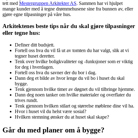
tett med
Mestergruppen Arkitekter AS
. Sammen har vi hjulpet
mange kunder med å tegne drømmehusene sine fra bunnen av, eller
gjøre egne tilpasninger på våre hus.
Arkitektenes beste tips når du skal gjøre tilpasninger
eller tegne hus:
Definer ditt budsjett.
Fortell oss hva du vil få ut av tomten du har valgt, slik at vi
tegner huset deretter.
Tenk over hvilke boligkvaliteter og -funksjoner som er viktig
for deg i hverdagen.
Fortell oss hva du savner der du bor i dag.
Dann deg et bilde av hvor lenge du vil bo i huset du skal
bygge.
Tenk gjennom hvilke timer av døgnet du vil tilbringe hjemme.
Dann deg noen tanker om hvilke materialer og overflater du
trives rundt.
Tenk gjennom hvilken stilart og størrelse møblene dine vil ha.
Hvor i huset vil du helst være sosial?
Hvilken stemning ønsker du at huset skal skape?
Går du med planer om å bygge?