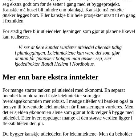
seg ekstra godt om før de setter i gang med et byggeprosjekt.
Kanskje må huset bli mindre enn planlagt. Kanskje må enkelte
ønsker legges bort. Eller kanskje blir hele prosjektet utsatt til en gang
i fremtiden.
For stadig flere blir utleiedelen løsningen som gjør at planene likevel
kan realiseres.
– Vi ser at flere kunder vurderer utleiedel allerede tidlig
i planleggingen. Leieinntektene kan være det som gjør
at man får finansiert boligen man ønsker seg, sier
kjededirektør Randi Hellem i Nordbohus.
Mer enn bare ekstra inntekter
For mange starter tanken på utleiedel med økonomi. En separat
boenhet kan bidra med faste leieinntekter som gjør
hverdagsøkonomien mer robust. I mange tilfeller vil banken også ta
hensyn til forventede leieinntekter når finansieringen vurderes. Men
det er sjelden økonomien alene som gjør at folk velger å bygge med
utleiedel. Etter hvert oppdager mange at den største verdien ligger i
fleksibiliteten den gir.
Du bygger kanskje utleiedelen for leieinntektene. Men du beholder