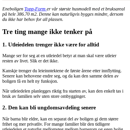
Eneboligen
Topp-Form
er vår største husmodell med et bruksareal
på hele 386.70 m2. Denne kan naturligvis bygges mindre, dersom
du ikke har behov for all plassen.
Tre ting mange ikke tenker på
1. Utleiedelen trenger ikke være for alltid
Mange ser for seg at en utleiedel betyr at man skal være utleier
resten av livet. Slik er det ikke.
Kanskje trenger du leieinntektene de første årene etter innflytting.
Senere kan behovene endre seg, og da kan den samme delen av
boligen få en helt ny funksjon.
Når utleiedelen planlegges riktig fra starten av, kan den enkelt tas i
bruk av familien selv uten store ombygginger.
2. Den kan bli ungdomsavdeling senere
Når barna blir eldre, kan en separat del av boligen gi dem større
frihet og mer privatliv. For mange familier blir den tidligere
utleiedelen et naturlig mellomsteg mellom barnerom og egen bolig.