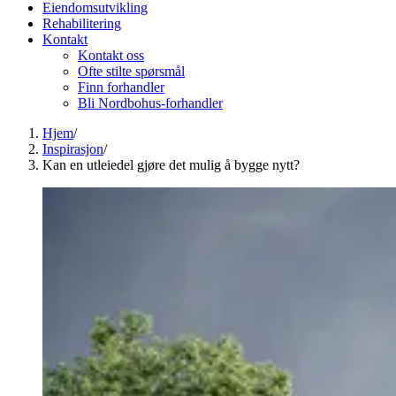
Eiendomsutvikling
Rehabilitering
Kontakt
Kontakt oss
Ofte stilte spørsmål
Finn forhandler
Bli Nordbohus-forhandler
Hjem
/
Inspirasjon
/
Kan en utleiedel gjøre det mulig å bygge nytt?