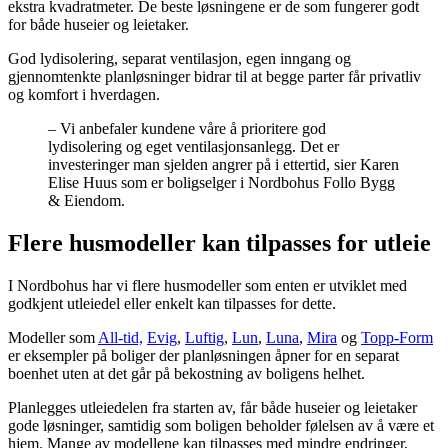
ekstra kvadratmeter. De beste løsningene er de som fungerer godt
for både huseier og leietaker.
God lydisolering, separat ventilasjon, egen inngang og
gjennomtenkte planløsninger bidrar til at begge parter får privatliv
og komfort i hverdagen.
– Vi anbefaler kundene våre å prioritere god
lydisolering og eget ventilasjonsanlegg. Det er
investeringer man sjelden angrer på i ettertid, sier Karen
Elise Huus som er boligselger i Nordbohus Follo Bygg
& Eiendom.
Flere husmodeller kan tilpasses for utleie
I Nordbohus har vi flere husmodeller som enten er utviklet med
godkjent utleiedel eller enkelt kan tilpasses for dette.
Modeller som
All-tid,
Evig
,
Luftig
,
Lun
,
Luna
,
Mira
og
Topp-Form
er eksempler på boliger der planløsningen åpner for en separat
boenhet uten at det går på bekostning av boligens helhet.
Planlegges utleiedelen fra starten av, får både huseier og leietaker
gode løsninger, samtidig som boligen beholder følelsen av å være et
hjem. Mange av modellene kan tilpasses med mindre endringer,