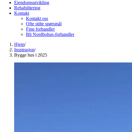
Eiendomsutvikling
Rehabilitering
Kontakt
Kontakt oss
Ofte stilte spørsmål
Finn forhandler
Bli Nordbohus-forhandler
Hjem
/
Inspirasjon
/
Bygge hus i 2025