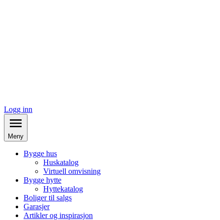
Logg inn
Meny
Bygge hus
Huskatalog
Virtuell omvisning
Bygge hytte
Hyttekatalog
Boliger til salgs
Garasjer
Artikler og inspirasjon