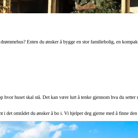
ye drømmehus? Enten du ønsker å bygge en stor familiebolig, en kompakt 
pp hvor huset skal stå. Det kan være lurt å tenke gjennom hva du setter m
omt i det området du ønsker å bo i. Vi hjelper deg gjerne med å finne den