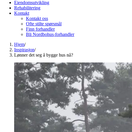
Eiendomsutvikling
Rehabilitering
Kontakt
Kontakt oss
Ofte stilte spørsmål
Finn forhandler
Bli Nordbohus-forhandler
Hjem
/
Inspirasjon
/
Lønner det seg å bygge hus nå?