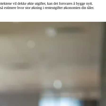
ektene vil dekke økte utgifter, kan det forsvares å bygge nytt.
så estimere hvor stor økning i renteutgifter økonomien din tåler.