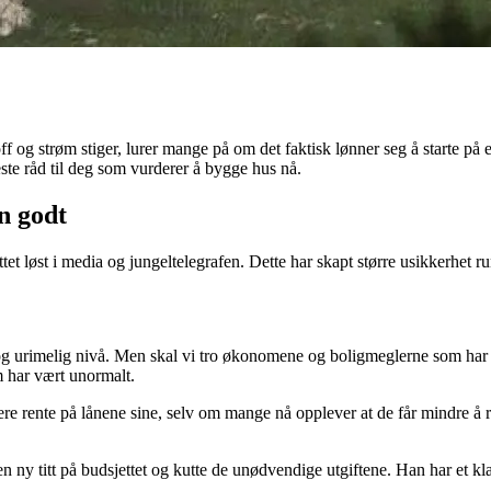
off og strøm stiger, lurer mange på om det faktisk lønner seg å starte på e
te råd til deg som vurderer å bygge hus nå.
n godt
t løst i media og jungeltelegrafen. Dette har skapt større usikkerhet rund
og urimelig nivå. Men skal vi tro økonomene og boligmeglerne som har utta
m har vært unormalt.
re rente på lånene sine, selv om mange nå opplever at de får mindre å ru
n ny titt på budsjettet og kutte de unødvendige utgiftene. Han har et klar