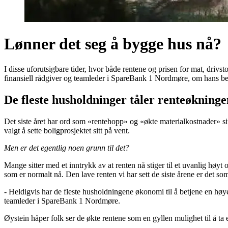
Lønner det seg å bygge hus nå?
I disse uforutsigbare tider, hvor både rentene og prisen for mat, drivst
finansiell rådgiver og teamleder i SpareBank 1 Nordmøre, om hans bes
De fleste husholdninger tåler renteøkninge
Det siste året har ord som «rentehopp» og «økte materialkostnader» sitte
valgt å sette boligprosjektet sitt på vent.
Men er det egentlig noen grunn til det?
Mange sitter med et inntrykk av at renten nå stiger til et uvanlig høyt 
som er normalt nå. Den lave renten vi har sett de siste årene er det so
- Heldigvis har de fleste husholdningene økonomi til å betjene en høye
teamleder i SpareBank 1 Nordmøre.
Øystein håper folk ser de økte rentene som en gyllen mulighet til å ta e