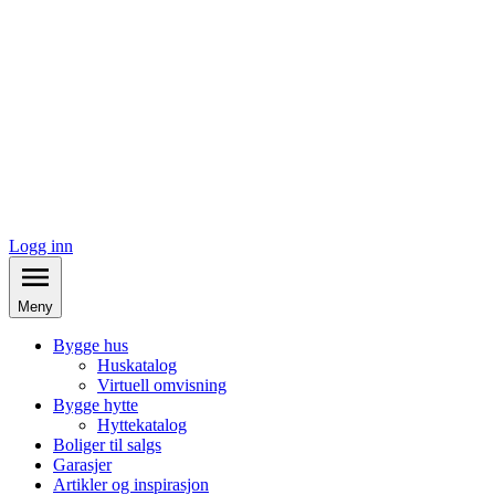
Logg inn
Meny
Bygge hus
Huskatalog
Virtuell omvisning
Bygge hytte
Hyttekatalog
Boliger til salgs
Garasjer
Artikler og inspirasjon