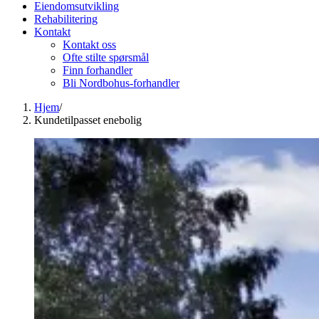
Eiendomsutvikling
Rehabilitering
Kontakt
Kontakt oss
Ofte stilte spørsmål
Finn forhandler
Bli Nordbohus-forhandler
Hjem
/
Kundetilpasset enebolig