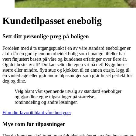
Kundetilpasset enebolig
Sett ditt personlige preg på boligen
Fordelen med å ta utgangspunkt i en av våre standard eneboliger er
at du får en godt gjennomarbeidet bolig som i mange tilfeller har
vært finjustert basert på våre og kundenes erfaringer over flere år.
Og det beste av alt? Du kan sette din egen vri på det! Bygg huset
større eller mindre, flytt stue og kjøkken til en annen etasje, legg til
en vinterhage eller gjør andre tilpasninger som gjør huset perfekt for
deg og dine.
Velg blant vårt spennende utvalg av standard eneboliger
og gjør dine egne tilpasninger på størrelse,
rominndeling og andre løsninger.
Finn din favoritt blant våre hustyper
Mye rom for tilpasninger
Har du kjøpt en skrå tomt, men falt pladask for et av våre hus som er