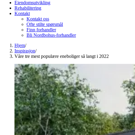
Eiendomsutvikling
Rehabilitering
Kontakt
Kontakt oss
Ofte stilte spørsmål
Finn forhandler
Bli Nordbohus-forhandler
Hjem
/
Inspirasjon
/
Våre tre mest populære eneboliger så langt i 2022