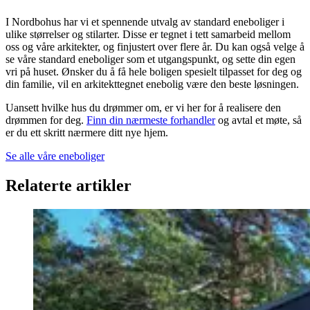
I Nordbohus har vi et spennende utvalg av standard eneboliger i
ulike størrelser og stilarter. Disse er tegnet i tett samarbeid mellom
oss og våre arkitekter, og finjustert over flere år. Du kan også velge å
se våre standard eneboliger som et utgangspunkt, og sette din egen
vri på huset. Ønsker du å få hele boligen spesielt tilpasset for deg og
din familie, vil en arkitekttegnet enebolig være den beste løsningen.
Uansett hvilke hus du drømmer om, er vi her for å realisere den
drømmen for deg.
Finn din nærmeste forhandler
og avtal et møte, så
er du ett skritt nærmere ditt nye hjem.
Se alle våre eneboliger
Relaterte artikler