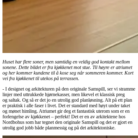
Huset har flere soner, men samtidig en veldig god kontakt mellom
sonene. Dette bildet er fra kjøkkenet mot stue. Til høyre er atriumet
og her kommer kundene til å kose seg når sommeren kommer. Kort
vei fra kjøkkenet til utekos på terrassen.
- I designet og arkitekturen på den originale Samspill, ser vi stramme
linjer med uttrukkede hjørnekasser, men likevel et klassisk preg
og saltak. Og så er det jo en utrolig god planløsning. Alt på ett plan
er praktisk i alle faser i livet. Det er standard med høyt under taket
og mønet himling. Atriumet gir deg et fantastisk uterom som er en
forlengelse av kjøkkenet – perfekt! Det er en av arkitektene hos
Nordbohus som har tegnet den originale Samspill og det er gjort en
utrolig god jobb både planmessig og på det arkitektoniske.