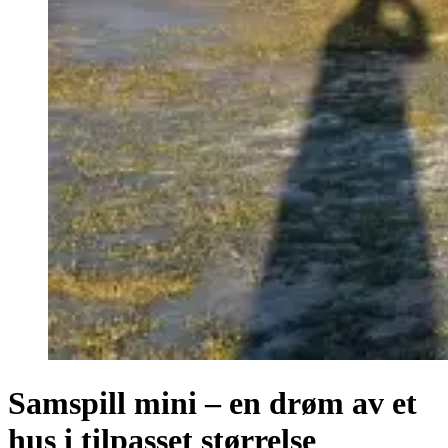
Samspill mini – en drøm av et
hus i tilpasset størrelse