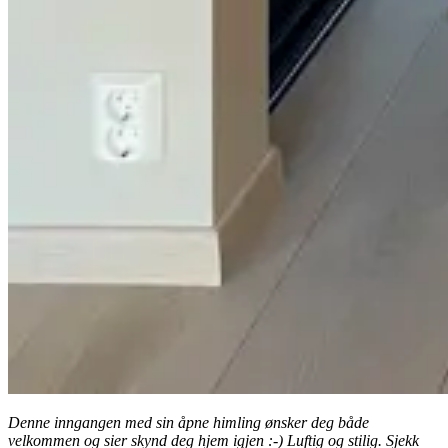
Denne inngangen med sin åpne himling ønsker deg både
velkommen og sier skynd deg hjem igjen :-) Luftig og stilig. Sjekk