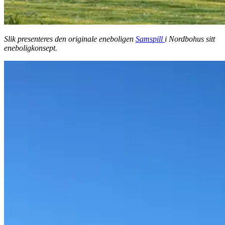
Slik presenteres den originale eneboligen
Samspill
i Nordbohus sitt
eneboligkonsept.