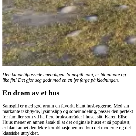
Den kundetilpassede eneboligen, Samspill mini, er litt mindre og
like fin! Det gjør seg godt med en en lys farge på kledningen.
En drøm av et hus
Samspill er med god grunn en favoritt blant husbyggerne. Med sin
markante takhøyde, lysinnslipp og soneinndeling, passer den perfekt
for familier som vil ha flere bruksområder i huset sitt. Karen Elise
Huus mener en annen årsak til at det originale huset er så populært,
er blant annet den lekre kombinasjonen mellom det moderne og det
klassiske uttrykket.