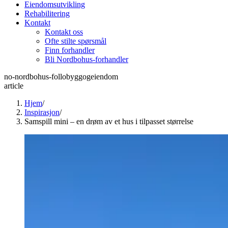
Eiendomsutvikling
Rehabilitering
Kontakt
Kontakt oss
Ofte stilte spørsmål
Finn forhandler
Bli Nordbohus-forhandler
no-nordbohus-follobyggogeiendom
article
Hjem
/
Inspirasjon
/
Samspill mini – en drøm av et hus i tilpasset størrelse