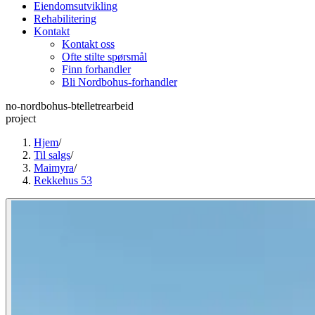
Eiendomsutvikling
Rehabilitering
Kontakt
Kontakt oss
Ofte stilte spørsmål
Finn forhandler
Bli Nordbohus-forhandler
no-nordbohus-btelletrearbeid
project
Hjem
/
Til salgs
/
Maimyra
/
Rekkehus 53