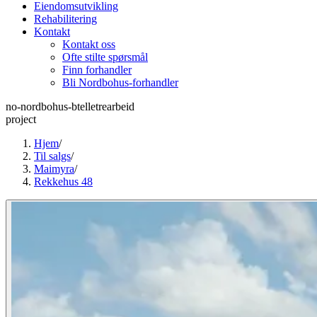
Eiendomsutvikling
Rehabilitering
Kontakt
Kontakt oss
Ofte stilte spørsmål
Finn forhandler
Bli Nordbohus-forhandler
no-nordbohus-btelletrearbeid
project
Hjem
/
Til salgs
/
Maimyra
/
Rekkehus 48