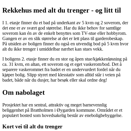
Rekkehus med alt du trenger - og litt til
I 1. etasje finner du et bad på underkant av 5 kvm og 2 soverom, der
det ene er av svært god størrelse. Har du ikke behov for samtlige
soverom kan én av de enkelt benyttes som TV-stue eller hobbyrom.
Gangen er av en slik størrelse at det er lett plass til garderobeskap.
På utsiden av boligen finner du også en utvendig bod på 5 kvm hvor
alt du ikke trenger i umiddelbar nærhet kan stues vekk.
I boligens 2. etasje finner du en stor og åpen stue/kjøkkenløsning på
ca. 31 kvm, en altan, ett soverom og et eget vaskerom/bod. Det å
separere vaskerommet fra badet er en undervurdert fordel når du
kjøper bolig. Slipp styret med klesstativ som alltid står i veien på
badet, både når du dusjer, har besøk eller skal ordne deg!
Om nabolaget
Prosjektet har en sentral, attraktiv og meget barnevennlig
beliggenhet på Brattholmen i Øygarden kommune. Området er et
populært bosted som hovedsakelig består av eneboligbebyggelse.
Kort vei til alt du trenger