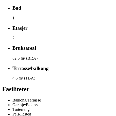
Bad
1
Etasjer
2
Bruksareal
82.5
m² (BRA)
Terrasse/balkong
4.6
m² (TBA)
Fasiliteter
Balkong/Terrasse
Garasje/P-plass
Turterreng
Peis/Ildsted