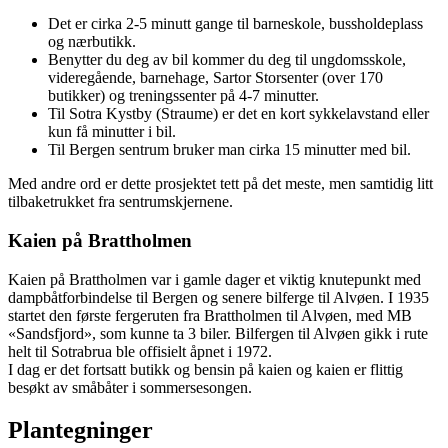
Det er cirka 2-5 minutt gange til barneskole, bussholdeplass
og nærbutikk.
Benytter du deg av bil kommer du deg til ungdomsskole,
videregående, barnehage, Sartor Storsenter (over 170
butikker) og treningssenter på 4-7 minutter.
Til Sotra Kystby (Straume) er det en kort sykkelavstand eller
kun få minutter i bil.
Til Bergen sentrum bruker man cirka 15 minutter med bil.
Med andre ord er dette prosjektet tett på det meste, men samtidig litt
tilbaketrukket fra sentrumskjernene.
Kaien på Brattholmen
Kaien på Brattholmen var i gamle dager et viktig knutepunkt med
dampbåtforbindelse til Bergen og senere bilferge til Alvøen. I 1935
startet den første fergeruten fra Brattholmen til Alvøen, med MB
«Sandsfjord», som kunne ta 3 biler. Bilfergen til Alvøen gikk i rute
helt til Sotrabrua ble offisielt åpnet i 1972.
I dag er det fortsatt butikk og bensin på kaien og kaien er flittig
besøkt av småbåter i sommersesongen.
Plantegninger