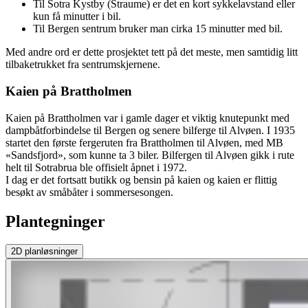
Til Sotra Kystby (Straume) er det en kort sykkelavstand eller
kun få minutter i bil.
Til Bergen sentrum bruker man cirka 15 minutter med bil.
Med andre ord er dette prosjektet tett på det meste, men samtidig litt
tilbaketrukket fra sentrumskjernene.
Kaien på Brattholmen
Kaien på Brattholmen var i gamle dager et viktig knutepunkt med
dampbåtforbindelse til Bergen og senere bilferge til Alvøen. I 1935
startet den første fergeruten fra Brattholmen til Alvøen, med MB
«Sandsfjord», som kunne ta 3 biler. Bilfergen til Alvøen gikk i rute
helt til Sotrabrua ble offisielt åpnet i 1972.
I dag er det fortsatt butikk og bensin på kaien og kaien er flittig
besøkt av småbåter i sommersesongen.
Plantegninger
2D
planløsninger