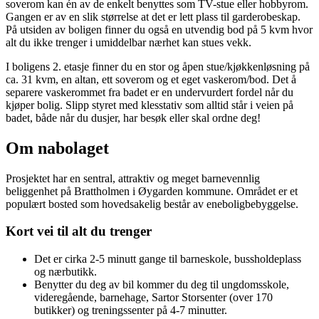
soverom kan én av de enkelt benyttes som TV-stue eller hobbyrom.
Gangen er av en slik størrelse at det er lett plass til garderobeskap.
På utsiden av boligen finner du også en utvendig bod på 5 kvm hvor
alt du ikke trenger i umiddelbar nærhet kan stues vekk.
I boligens 2. etasje finner du en stor og åpen stue/kjøkkenløsning på
ca. 31 kvm, en altan, ett soverom og et eget vaskerom/bod. Det å
separere vaskerommet fra badet er en undervurdert fordel når du
kjøper bolig. Slipp styret med klesstativ som alltid står i veien på
badet, både når du dusjer, har besøk eller skal ordne deg!
Om nabolaget
Prosjektet har en sentral, attraktiv og meget barnevennlig
beliggenhet på Brattholmen i Øygarden kommune. Området er et
populært bosted som hovedsakelig består av eneboligbebyggelse.
Kort vei til alt du trenger
Det er cirka 2-5 minutt gange til barneskole, bussholdeplass
og nærbutikk.
Benytter du deg av bil kommer du deg til ungdomsskole,
videregående, barnehage, Sartor Storsenter (over 170
butikker) og treningssenter på 4-7 minutter.