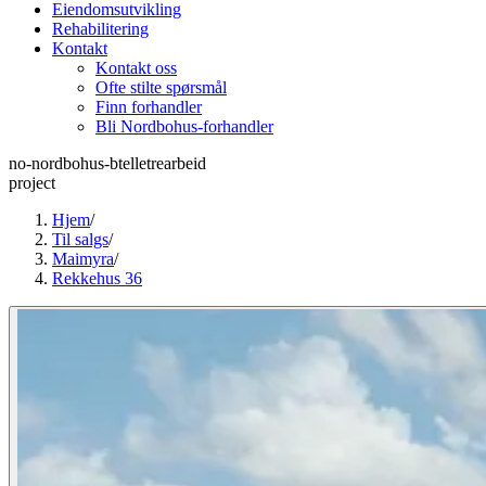
Eiendomsutvikling
Rehabilitering
Kontakt
Kontakt oss
Ofte stilte spørsmål
Finn forhandler
Bli Nordbohus-forhandler
no-nordbohus-btelletrearbeid
project
Hjem
/
Til salgs
/
Maimyra
/
Rekkehus 36