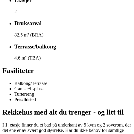
Etasjer
2
Bruksareal
82.5
m² (BRA)
Terrasse/balkong
4.6
m² (TBA)
Fasiliteter
Balkong/Terrasse
Garasje/P-plass
Turterreng
Peis/Ildsted
Rekkehus med alt du trenger - og litt til
I 1. etasje finner du et bad på underkant av 5 kvm og 2 soverom, der
det ene er av svært god størrelse. Har du ikke behov for samtlige