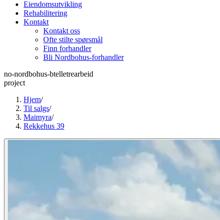
Eiendomsutvikling
Rehabilitering
Kontakt
Kontakt oss
Ofte stilte spørsmål
Finn forhandler
Bli Nordbohus-forhandler
no-nordbohus-btelletrearbeid
project
Hjem
/
Til salgs
/
Maimyra
/
Rekkehus 39