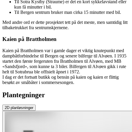
Til Sotra Kystby (Straume) er det en kort sykkelavstand eller
kun få minutter i bil.
Til Bergen sentrum bruker man cirka 15 minutter med bil.
Med andre ord er dette prosjektet tett på det meste, men samtidig litt
tilbaketrukket fra sentrumskjernene.
Kaien på Brattholmen
Kaien på Brattholmen var i gamle dager et viktig knutepunkt med
dampbåtforbindelse til Bergen og senere bilferge til Alvøen. I 1935
startet den første fergeruten fra Brattholmen til Alvøen, med MB
«Sandsfjord», som kunne ta 3 biler. Bilfergen til Alvøen gikk i rute
helt til Sotrabrua ble offisielt åpnet i 1972.
I dag er det fortsatt butikk og bensin på kaien og kaien er flittig
besøkt av småbåter i sommersesongen.
Plantegninger
2D
planløsninger