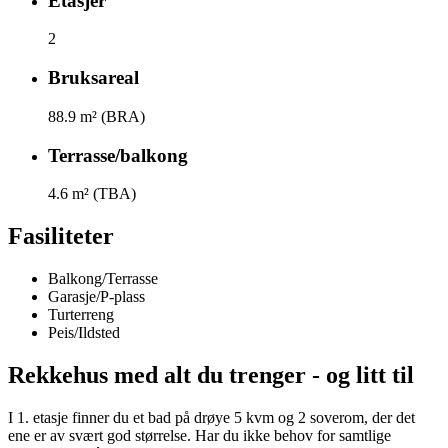
Etasjer
2
Bruksareal
88.9
m² (BRA)
Terrasse/balkong
4.6
m² (TBA)
Fasiliteter
Balkong/Terrasse
Garasje/P-plass
Turterreng
Peis/Ildsted
Rekkehus med alt du trenger - og litt til
I 1. etasje finner du et bad på drøye 5 kvm og 2 soverom, der det
ene er av svært god størrelse. Har du ikke behov for samtlige