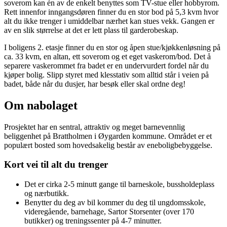
soverom kan én av de enkelt benyttes som TV-stue eller hobbyrom.
Rett innenfor inngangsdøren finner du en stor bod på 5,3 kvm hvor
alt du ikke trenger i umiddelbar nærhet kan stues vekk. Gangen er
av en slik størrelse at det er lett plass til garderobeskap.
I boligens 2. etasje finner du en stor og åpen stue/kjøkkenløsning på
ca. 33 kvm, en altan, ett soverom og et eget vaskerom/bod. Det å
separere vaskerommet fra badet er en undervurdert fordel når du
kjøper bolig. Slipp styret med klesstativ som alltid står i veien på
badet, både når du dusjer, har besøk eller skal ordne deg!
Om nabolaget
Prosjektet har en sentral, attraktiv og meget barnevennlig
beliggenhet på Brattholmen i Øygarden kommune. Området er et
populært bosted som hovedsakelig består av eneboligbebyggelse.
Kort vei til alt du trenger
Det er cirka 2-5 minutt gange til barneskole, bussholdeplass
og nærbutikk.
Benytter du deg av bil kommer du deg til ungdomsskole,
videregående, barnehage, Sartor Storsenter (over 170
butikker) og treningssenter på 4-7 minutter.