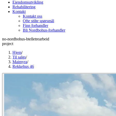
Eiendomsutvikling
Rehabilitering
Kontakt
Kontakt oss
Ofte stilte spørsmål
Finn forhandler
Bli Nordbohus-forhandler
no-nordbohus-btelletrearbeid
project
Hjem
/
Til salgs
/
Maimyra
/
Rekkehus 46