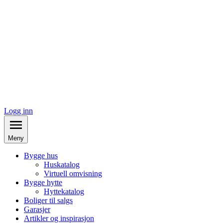
Logg inn
Meny
Bygge hus
Huskatalog
Virtuell omvisning
Bygge hytte
Hyttekatalog
Boliger til salgs
Garasjer
Artikler og inspirasjon