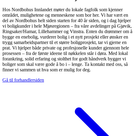
Hos Nordbohus Innlandet møter du lokale fagfolk som kjenner
området, mulighetene og menneskene som bor her. Vi har vært en
del av Nordbohus helt siden starten for 40 år siden, og i dag hjelper
vi boligkunder i hele Mjøsregionen – fra våre avdelinger på Gjøvik,
Ringsaker/Hamar, Lillehammer og Vinstra. Enten du drømmer om å
bygge en enebolig, vurderer bolig i et nytt prosjekt eller ønsker en
trygg samarbeidspartner til et større boligprosjekt, tar vi gjerne en
prat. Vi hjelper både private og profesjonelle kunder gjennom hele
prosessen – fra de første ideene til nøkkelen står i døra. Med lokal
forankring, solid erfaring og stolthet for godt håndverk bygger vi
boliger som skal være gode å bo i – lenge. Ta kontakt med oss, så
finner vi sammen ut hva som er mulig for deg.
Gå til forhandlersiden