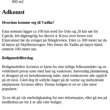
900 m2
Adkomst
Hvordan komme seg til Vadlia?
Eina sentrum ligger ca 100 km nord for Oslo og 20 km sør for
Gjøvik, lett tilgjengelig fra riksvei 4. Kryss over broen ved
Einavannet før du svinger på Hårgårveien. Etter ca 300 meter tar du
til høyre på Skjelbreiavegen. Her finner du Vadlia på høyre hånd,
omtrent 100 meter inn.
Boligmodellforslag
Boligmodellen Arcturus er kjent for sine luftige fellesområder og en
veldefinert privat sone med bad og vaskerom. Innvendig planløsning
er designet på en hensiktsmessig måte, med romkravene alle oppfylt
på ett nivå. Gled deg til solfylte dager på de varme og innbydende
uteplassene Arcturus tilbyr. Denne boligen er en av våre mest
populære.
Ta en titt på vår eneboligkatalog for mer informasjon, eller gå inn på
nordbohus.no for å se alle våre boliger.