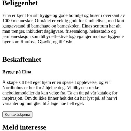
Beliggenhet
Eina er kjent for sitt trygge og gode bomiljø og huser i overkant av
1000 mennesker. Området er veldig godt for familielivet, med kort
gangavstand til barnehage og barneskolen. Einas sentrum har alt
man trenger, inkludert dagligvare, frisørsalong, helsestudio og
jernbanestasjon som tilbyr effektive togavganger mot nærliggende
byer som Raufoss, Gjøvik, og til Oslo.
Beskaffenhet
Bygge på Eina
Å skape sitt helt eget hjem er en spesiell opplevelse, og vi i
Nordbohus er her for å hjelpe deg. Vi tilbyr en rekke
eneboligmodeller du kan velge fra. Ta en titt på vår katalog for
inspirasjon. Om du ikke finner helt det du har lyst på, så har vi
varianter og mulighet til å lage noe helt eget.
Kontaktskjema
Meld interesse