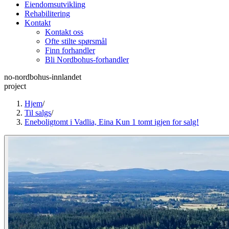
Eiendomsutvikling
Rehabilitering
Kontakt
Kontakt oss
Ofte stilte spørsmål
Finn forhandler
Bli Nordbohus-forhandler
no-nordbohus-innlandet
project
Hjem
/
Til salgs
/
Eneboligtomt i Vadlia, Eina Kun 1 tomt igjen for salg!