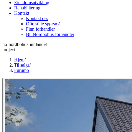
Eiendomsutvikling
Rehabilitering
Kontakt
Kontakt oss
Ofte stilte spørsmål
Finn forhandler
Bli Nordbohus-forhandler
no-nordbohus-innlandet
project
Hjem
/
Til salgs
/
Furumo