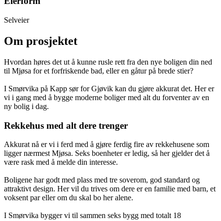
Eierform
Selveier
Om prosjektet
Hvordan høres det ut å kunne rusle rett fra den nye boligen din ned
til Mjøsa for et forfriskende bad, eller en gåtur på brede stier?
I Smørvika på Kapp sør for Gjøvik kan du gjøre akkurat det. Her er
vi i gang med å bygge moderne boliger med alt du forventer av en
ny bolig i dag.
Rekkehus med alt dere trenger
Akkurat nå er vi i ferd med å gjøre ferdig fire av rekkehusene som
ligger nærmest Mjøsa. Seks boenheter er ledig, så her gjelder det å
være rask med å melde din interesse.
Boligene har godt med plass med tre soverom, god standard og
attraktivt design. Her vil du trives om dere er en familie med barn, et
voksent par eller om du skal bo her alene.
I Smørvika bygger vi til sammen seks bygg med totalt 18