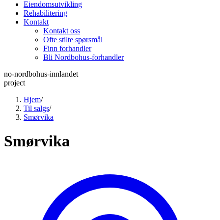
Eiendomsutvikling
Rehabilitering
Kontakt
Kontakt oss
Ofte stilte spørsmål
Finn forhandler
Bli Nordbohus-forhandler
no-nordbohus-innlandet
project
Hjem
/
Til salgs
/
Smørvika
Smørvika