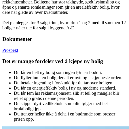
rekkehusenheter. Boligene har stor takhøyde, godt lysinnslipp og
åpne og smarte romløsninger som gir en arealeffektiv bolig, hvor
dere har glede av hver kvadratmeter.
Det planlegges for 3 salgstrinn, hvor trinn 1 og 2 med til sammen 12
boliger nå er ute for salg i byggene A-D.
Dokumenter
Prospekt
Det er mange fordeler ved å kjøpe ny bolig
Du får en helt ny bolig som ingen før har bodd i.
Du flytter inn i en bolig der alt er nytt og i skjønneste orden.
Du betaler ingenting i forskudd før du tar over boligen.
Du får en energieffektiv bolig i ny og moderne standard.
Du får fem års reklamasjonsrett, slik at feil og mangler blir
rettet opp gratis i denne perioden.
Du slipper dyrt vedlikehold som ofte følger med i et
bruktboligkjøp.
Du trenger heller ikke å delta i en budrunde som presser
prisen opp.