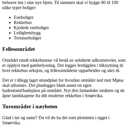
beboere inn i sine nye hjem. Til sammen skal vi bygge 80 til 100
ulike typer boliger:
Eneboliger
Rekkehus
Kjedede eneboliger
Leilighetsbygg
Terrasseboliger
Fellesområdet
Området rundt rekkehusene vil bestå av asfalterte adkomstveier, som
er opplyst med gatebelysning. Det legges ferdigplen i tilknytning til
hver rekkehus seksjon, og fellesområdene opparbeides og såes til.
Det er i tillegg laget strandplan for hvordan området ned mot Mjøsa
skal utformes. Det planlegges blant annet en egen
badestrand/badeplass på området. Nyt den fantastiske utsikten og de
åpne landskapene fra ditt moderne rekkehus i Smørvika.
Turområder i nærheten
Glad i tur og natur? Da vil du ha det som plommen i egget i
Smørvika.