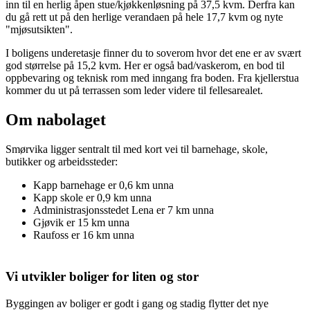
inn til en herlig åpen stue/kjøkkenløsning på 37,5 kvm. Derfra kan
du gå rett ut på den herlige verandaen på hele 17,7 kvm og nyte
"mjøsutsikten".
I boligens underetasje finner du to soverom hvor det ene er av svært
god størrelse på 15,2 kvm. Her er også bad/vaskerom, en bod til
oppbevaring og teknisk rom med inngang fra boden. Fra kjellerstua
kommer du ut på terrassen som leder videre til fellesarealet.
Om nabolaget
Smørvika ligger sentralt til med kort vei til barnehage, skole,
butikker og arbeidssteder:
Kapp barnehage er 0,6 km unna
Kapp skole er 0,9 km unna
Administrasjonsstedet Lena er 7 km unna
Gjøvik er 15 km unna
Raufoss er 16 km unna
Vi utvikler boliger for liten og stor
Byggingen av boliger er godt i gang og stadig flytter det nye