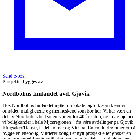
Send e-post
Prosjektet bygges av
Nordbohus Innlandet avd. Gjøvik
Hos Nordbohus Innlandet møter du lokale fagfolk som kjenner
området, mulighetene og menneskene som bor her. Vi har vært en
del av Nordbohus helt siden starten for 40 år siden, og i dag hjelper
vi boligkunder i hele Mjøsregionen – fra våre avdelinger på Gjøvik,
Ringsaker/Hamar, Lillehammer og Vinstra. Enten du drømmer om å
bygge en enebolig, vurderer bolig i et nytt prosjekt eller ønsker en
trygg samarbeidspartner til et større boligprosjekt, tar vi gjerne en