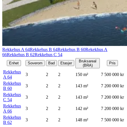
Rekkehus A 64
Rekkehus B 64
Rekkehus B 60
Rekekhus A
66
Rekkehus B 62
Rekkehus C 54
Bruksareal
Enhet
Soverom
Bad
Etasjer
Pris
(BRA)
Rekkehus
3
2
2
150
m²
7 500 000 kr
A 64
Rekkehus
3
2
2
143
m²
7 200 000 kr
B 60
Rekkehus
3
2
2
143
m²
7 200 000 kr
C 54
Rekkehus
3
2
2
142
m²
7 200 000 kr
A 66
Rekkehus
3
2
2
148
m²
7 500 000 kr
B 62