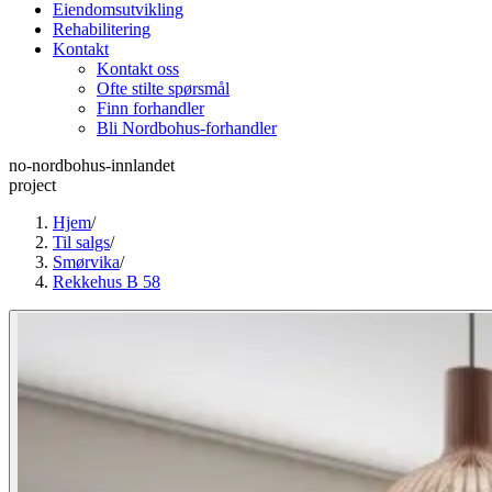
Eiendomsutvikling
Rehabilitering
Kontakt
Kontakt oss
Ofte stilte spørsmål
Finn forhandler
Bli Nordbohus-forhandler
no-nordbohus-innlandet
project
Hjem
/
Til salgs
/
Smørvika
/
Rekkehus B 58