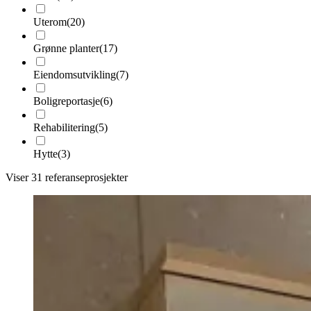
Uterom
(
20
)
Grønne planter
(
17
)
Eiendomsutvikling
(
7
)
Boligreportasje
(
6
)
Rehabilitering
(
5
)
Hytte
(
3
)
Viser
31
referanseprosjekter