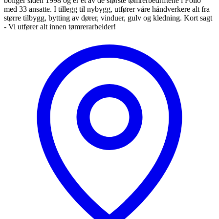
boliger siden 1998 og er et av de største tømrerbedriftene i Follo
med 33 ansatte. I tillegg til nybygg, utfører våre håndverkere alt fra
større tilbygg, bytting av dører, vinduer, gulv og kledning. Kort sagt
- Vi utfører alt innen tømrerarbeider!