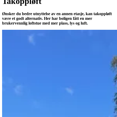
Takoppløft
Ønsker du bedre utnyttelse av en annen etasje, kan takoppløft
være et godt alternativ. Her har boligen fått en mer
brukervennlig loftstue med mer plass, lys og luft.