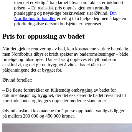
men det er viktig å ha klarhet i hva som faktisk er inkludert i
prisen. – En realistisk pris oppnås gjennom grundig
planlegging og nøyaktige beskrivelser, sier Øivind.
Din
Nordbohus-forhandler
er villig til å hjelpe deg med å lage en
prioriteringsliste dersom budsjettet er begrenset.
Pris for oppussing av badet
Når det gjelder renovering av bad, kan kostnadene variere betydelig,
men Nordbohus tilbyr et bredt spekter av baderomsløsninger – både
rimelige og luksuriøse. Uansett valg oppleves et nytt bad som
eksklusivt, og det gir en trygghet å vite at badet tåler de
påkjenningene det er bygget for.
Øivind forteller:
– De fleste foretrekker en fullstendig ombygging av badet for
dokumentasjon og trygghet, der det eksisterende badet rives ned til
konstruksjonen og bygges opp etter moderne standarder.
Øivind anslår at kostnadene for å pusse opp badet vanligvis ligger
på mellom 200 000 og 450 000 kroner.