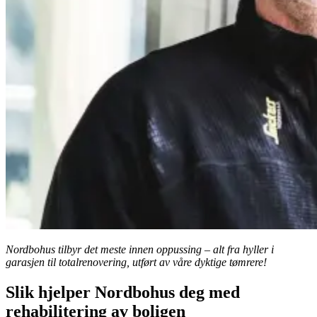
Nordbohus tilbyr det meste innen oppussing – alt fra hyller i
garasjen til totalrenovering, utført av våre dyktige tømrere!
Slik hjelper Nordbohus deg med
rehabilitering av boligen