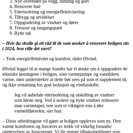
Nye overflater på vegg, himling og gulv
Renovere bad
Etterisolering og energieffektivisering
Tilbygg og utvidelser
Oppgradering av vinduer og dører
Terrasse og inngangsparti
Bytte tak
– Hvis du skulle gi ett råd til de som ønsker å renovere boligen sin
i 2024, hva ville det vært?
– Tenk energieffektivitet og komfort, råder Øivind.
Øivind legger til at mange kunder har et ønske om å oppgradere de
tekniske løsningene i boligen, som varmepumpe og vannbåren
varme, men understreker at dette bør sees på som et supplement til,
og ikke erstatning for, god isolasjon og vindusskifte.
Jeg vil anbefale etterisolering og utskifting av vinduer
som første steg. Ved å isolere og bytte vinduer reduserer
man varmetapet, noe som er viktigere enn å øke
varmetilførselen, sier han.
– Disse utbedringene vil gjøre at boligen oppleves som ny. Den
varme komforten og fraværet av trekk vil virkelig forandre
opplevelsen av husrommet. Vi får mange tilbakemeldinger som