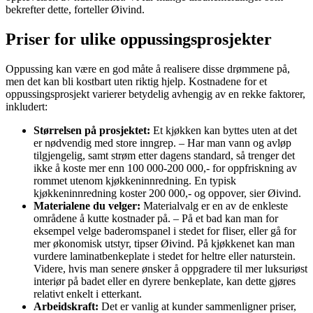
bekrefter dette, forteller Øivind.
Priser for ulike oppussingsprosjekter
Oppussing kan være en god måte å realisere disse drømmene på,
men det kan bli kostbart uten riktig hjelp. Kostnadene for et
oppussingsprosjekt varierer betydelig avhengig av en rekke faktorer,
inkludert:
Størrelsen på prosjektet:
Et kjøkken kan byttes uten at det
er nødvendig med store inngrep. – Har man vann og avløp
tilgjengelig, samt strøm etter dagens standard, så trenger det
ikke å koste mer enn 100 000-200 000,- for oppfriskning av
rommet utenom kjøkkeninnredning. En typisk
kjøkkeninnredning koster 200 000,- og oppover, sier Øivind.
Materialene du velger:
Materialvalg er en av de enkleste
områdene å kutte kostnader på. – På et bad kan man for
eksempel velge baderomspanel i stedet for fliser, eller gå for
mer økonomisk utstyr, tipser Øivind. På kjøkkenet kan man
vurdere laminatbenkeplate i stedet for heltre eller naturstein.
Videre, hvis man senere ønsker å oppgradere til mer luksuriøst
interiør på badet eller en dyrere benkeplate, kan dette gjøres
relativt enkelt i etterkant.
Arbeidskraft:
Det er vanlig at kunder sammenligner priser,