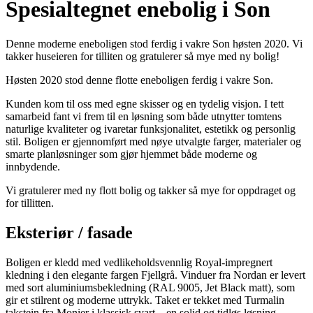
Spesialtegnet enebolig i Son
Denne moderne eneboligen stod ferdig i vakre Son høsten 2020. Vi
takker huseieren for tilliten og gratulerer så mye med ny bolig!
Høsten 2020 stod denne flotte eneboligen ferdig i vakre Son.
Kunden kom til oss med egne skisser og en tydelig visjon. I tett
samarbeid fant vi frem til en løsning som både utnytter tomtens
naturlige kvaliteter og ivaretar funksjonalitet, estetikk og personlig
stil. Boligen er gjennomført med nøye utvalgte farger, materialer og
smarte planløsninger som gjør hjemmet både moderne og
innbydende.
Vi gratulerer med ny flott bolig og takker så mye for oppdraget og
for tillitten.
Eksteriør / fasade
Boligen er kledd med vedlikeholdsvennlig Royal-impregnert
kledning i den elegante fargen Fjellgrå. Vinduer fra Nordan er levert
med sort aluminiumsbekledning (RAL 9005, Jet Black matt), som
gir et stilrent og moderne uttrykk. Taket er tekket med Turmalin
takstein fra Monier i klassisk svart – en solid og tidløs løsning.