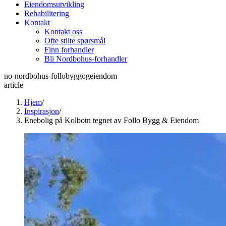
Eiendomsutvikling
Rehabilitering
Kontakt
Kontakt oss
Ofte stilte spørsmål
Finn forhandler
Bli Nordbohus-forhandler
no-nordbohus-follobyggogeiendom
article
Hjem
/
Inspirasjon
/
Enebolig på Kolbotn tegnet av Follo Bygg & Eiendom