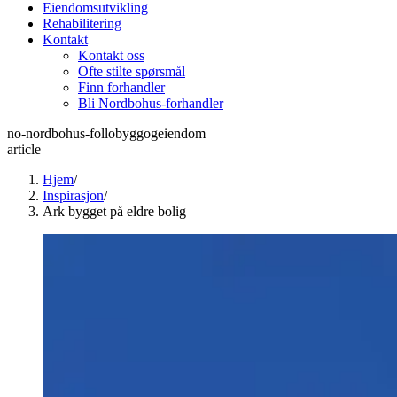
Eiendomsutvikling
Rehabilitering
Kontakt
Kontakt oss
Ofte stilte spørsmål
Finn forhandler
Bli Nordbohus-forhandler
no-nordbohus-follobyggogeiendom
article
Hjem
/
Inspirasjon
/
Ark bygget på eldre bolig