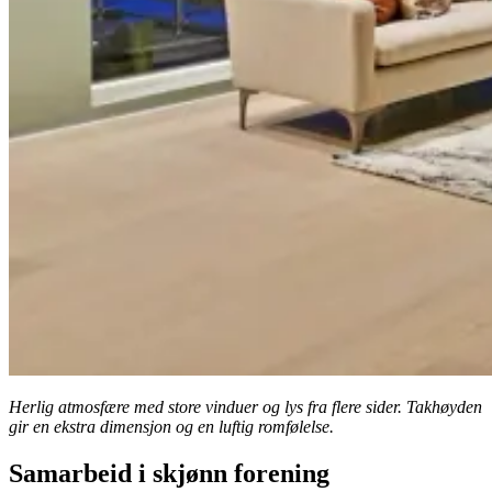
Herlig atmosfære med store vinduer og lys fra flere sider. Takhøyden
gir en ekstra dimensjon og en luftig romfølelse.
Samarbeid i skjønn forening