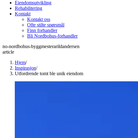
Eiendomsutvikling
Rehabilitering
Kontakt
Kontakt oss
Ofte stilte spørsmål
Finn forhandler
Bli Nordbohus-forhandler
no-nordbohus-byggmesterarildandersen
article
Hjem
/
Inspirasjon
/
Utfordrende tomt ble unik eiendom