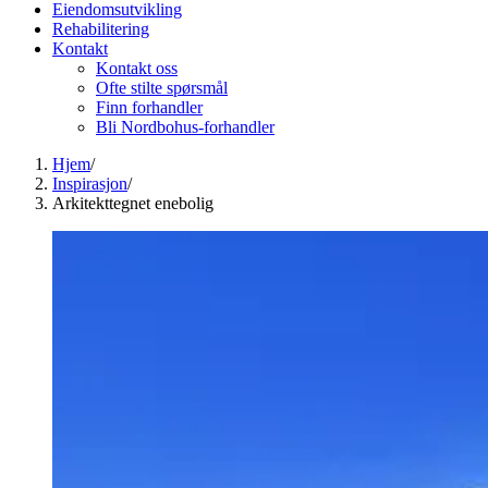
Eiendomsutvikling
Rehabilitering
Kontakt
Kontakt oss
Ofte stilte spørsmål
Finn forhandler
Bli Nordbohus-forhandler
Hjem
/
Inspirasjon
/
Arkitekttegnet enebolig