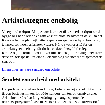
Arkitekttegnet enebolig
Vi tegner din drøm. Mange som kommer til oss med en drøm om å
bygge hus har allerede et ganske klart bilde av hvordan de vil ha det.
Kanskje har de planlagt dette lenge, kanskje har de bygd hus før og
tatt med seg noen erfaringer videre. Når du velger å gå for en
arkitekttegnet enebolig, får du huset skreddersydd for deg, din
familie og din tomt – ned til hver minste detalj. For mange medfører
dette en helt spesiell følelse av eierskap og stolthet rundt hjemmet de
skal bo i.
Bli inspirert av våre standard eneboliger
Sømløst samarbeid med arkitekt
Det gode samspillet mellom kunde, forhandler og arkitekt fører ofte
til den beste løsningen for både kunden, tomten og omgivelsene.
Arkitektene våre har lang erfaring og mange spennende
referanseprosjekter å vise til. Vi har kompetansen som kreves for å