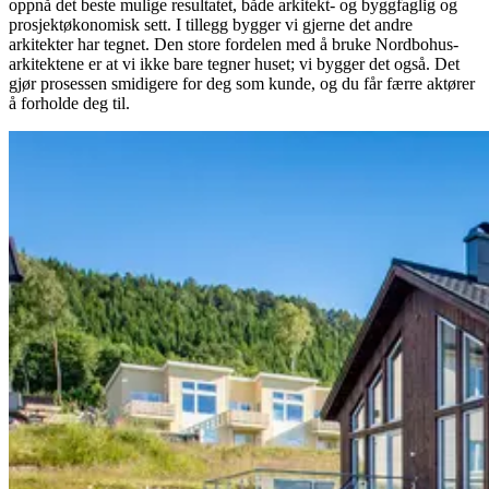
oppnå det beste mulige resultatet, både arkitekt- og byggfaglig og
prosjektøkonomisk sett. I tillegg bygger vi gjerne det andre
arkitekter har tegnet. Den store fordelen med å bruke Nordbohus-
arkitektene er at vi ikke bare tegner huset; vi bygger det også. Det
gjør prosessen smidigere for deg som kunde, og du får færre aktører
å forholde deg til.