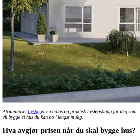
Atriumhuset
Lystig
er en tidløs og praktisk livsløpsbolig for deg som
vil bygge et hus du kan bo i lengst mulig.
Hva avgjør prisen når du skal bygge hus?