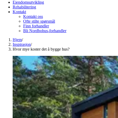
Eiendomsutvikling
Rehabilitering
Kontakt
Kontakt oss
Ofte stilte spørsmål
Finn forhandler
Bli Nordbohus-forhandler
Hjem
/
Inspirasjon
/
Hvor mye koster det å bygge hus?