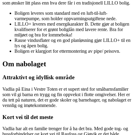
som ønsker litt plass enn hva dere får i en tradisjonell LILLO bolig.
Boligen leveres som standard med en luft-til-luft-
varmepumpe, som holder oppvarmingsutgiftene nede.
LILLO+ leveres med energikarakter B. Dette gjør at boligen
kvalifiserer for et grønt boliglån med lavere rente. Bra for
miljøet og bra for lommeboka!
Rause vindusflater og en god planløsning gjør LILLO+ til en
lys og åpen bolig.
Boligen er klargjort for ettermontering av pipe/ peisovn.
Om nabolaget
Attraktivt og idyllisk område
Vadlia på Eina i Vestre Toten er et supert sted for småbarnsfamilier
som vil gi barna en trygg og fin oppvekst i flotte omgivelser. Her er
du tett på naturen, det er gode skoler og barnehager, og nabolaget er
vennlig og imøtekommende.
Kort vei til det meste
Vadlia har alt en familie trenger for å ha det bra. Med gode tog- og
bussforbindelser og kort vei til Raufoss og Gjøvik er det både