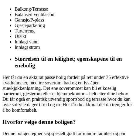
Balkong/Terrasse
Balansert ventilasjon
Garasje/P-plass
Gjesteparkering
Turterreng
Utsikt
Innlagt vann
Innlagt strøm
Størrelsen til en leilighet; egenskapene til en
enebolig
Her får du en akkurat passe bolig fordelt på rett under 75 effektive
kvadratmeter, med tre soverom, bad og en lys åpen
stue/kjøkkenløsning. Det ene soverommet kan bli et koselig
barnerom, gjesterom eller et hjemmekontor – helt etter dine behov.
Du får også en praktisk utvendig sportsbod og terrasse hvor du kan
nyte solfylte dager i fred og ro. Her får du akkurat det du trenger for
å bo komfortabelt.
Hvorfor velge denne boligen?
Denne boligen egner seg spesielt godt for mindre familier og par