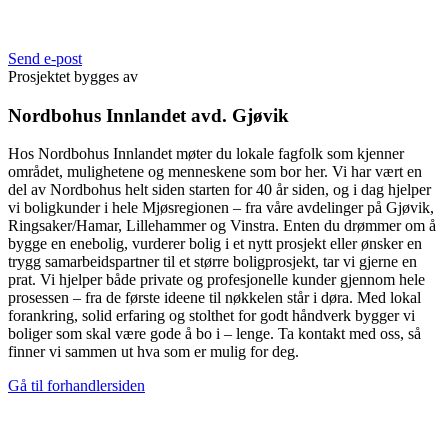
Send e-post
Prosjektet bygges av
Nordbohus Innlandet avd. Gjøvik
Hos Nordbohus Innlandet møter du lokale fagfolk som kjenner
området, mulighetene og menneskene som bor her. Vi har vært en
del av Nordbohus helt siden starten for 40 år siden, og i dag hjelper
vi boligkunder i hele Mjøsregionen – fra våre avdelinger på Gjøvik,
Ringsaker/Hamar, Lillehammer og Vinstra. Enten du drømmer om å
bygge en enebolig, vurderer bolig i et nytt prosjekt eller ønsker en
trygg samarbeidspartner til et større boligprosjekt, tar vi gjerne en
prat. Vi hjelper både private og profesjonelle kunder gjennom hele
prosessen – fra de første ideene til nøkkelen står i døra. Med lokal
forankring, solid erfaring og stolthet for godt håndverk bygger vi
boliger som skal være gode å bo i – lenge. Ta kontakt med oss, så
finner vi sammen ut hva som er mulig for deg.
Gå til forhandlersiden