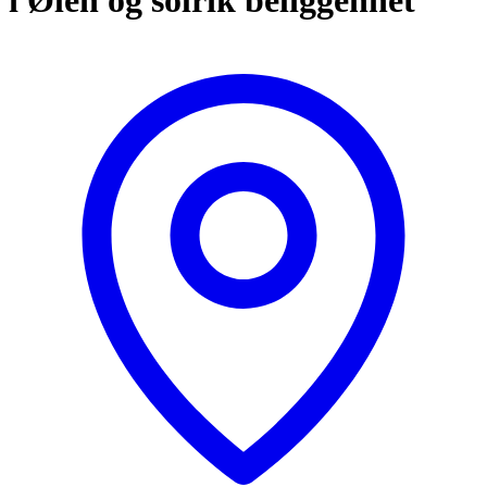
i Ølen og solrik beliggenhet