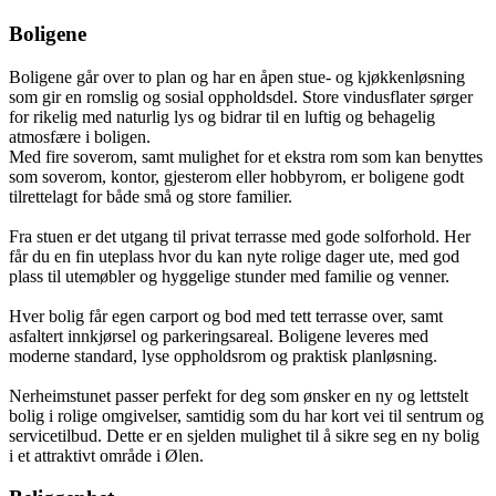
Boligene
Boligene går over to plan og har en åpen stue- og kjøkkenløsning
som gir en romslig og sosial oppholdsdel. Store vindusflater sørger
for rikelig med naturlig lys og bidrar til en luftig og behagelig
atmosfære i boligen.
Med fire soverom, samt mulighet for et ekstra rom som kan benyttes
som soverom, kontor, gjesterom eller hobbyrom, er boligene godt
tilrettelagt for både små og store familier.
Fra stuen er det utgang til privat terrasse med gode solforhold. Her
får du en fin uteplass hvor du kan nyte rolige dager ute, med god
plass til utemøbler og hyggelige stunder med familie og venner.
Hver bolig får egen carport og bod med tett terrasse over, samt
asfaltert innkjørsel og parkeringsareal. Boligene leveres med
moderne standard, lyse oppholdsrom og praktisk planløsning.
Nerheimstunet passer perfekt for deg som ønsker en ny og lettstelt
bolig i rolige omgivelser, samtidig som du har kort vei til sentrum og
servicetilbud. Dette er en sjelden mulighet til å sikre seg en ny bolig
i et attraktivt område i Ølen.