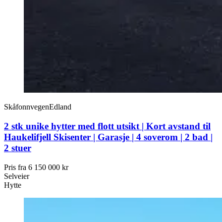
Skåfonnvegen
Edland
2 stk unike hytter med flott utsikt | Kort avstand til
Haukelifjell Skisenter | Garasje | 4 soverom | 2 bad |
2 stuer
Pris fra
6 150 000 kr
Selveier
Hytte