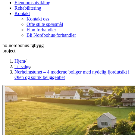
Eiendomsutvikling
Rehabilitering
Kontakt
Kontakt oss
Ofte stilte spørsmål
Finn forhandler
Bli Nordbohus-forhandler
no-nordbohus-tgbygg
project
Hjem
/
Til salgs
/
Nerheimstunet – 4 moderne boliger med nydelig fjordutsikt i
Ølen og solrik beliggenhet