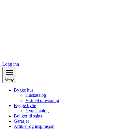
Logg inn
Meny
Bygge hus
Huskatalog
Virtuell omvisning
Bygge hytte
Hyttekatalog
Boliger til salgs
Garasjer
Artikler og inspirasjon