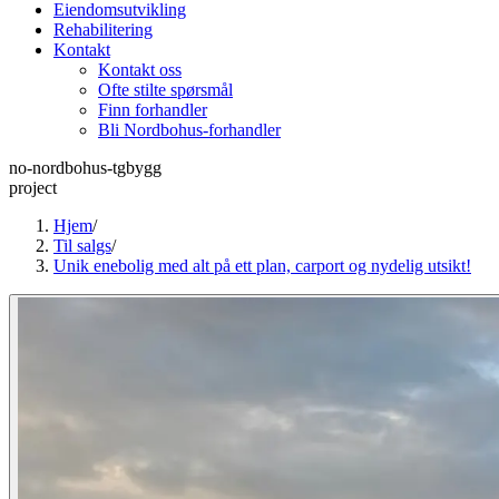
Eiendomsutvikling
Rehabilitering
Kontakt
Kontakt oss
Ofte stilte spørsmål
Finn forhandler
Bli Nordbohus-forhandler
no-nordbohus-tgbygg
project
Hjem
/
Til salgs
/
Unik enebolig med alt på ett plan, carport og nydelig utsikt!