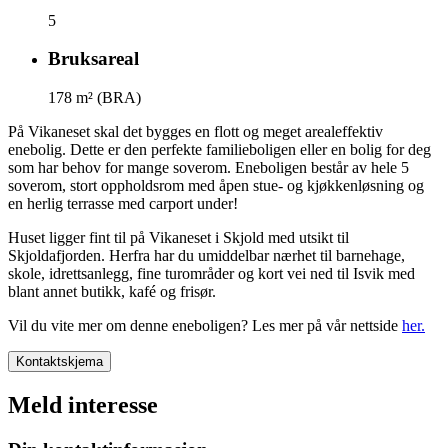
5
Bruksareal
178
m² (BRA)
På Vikaneset skal det bygges en flott og meget arealeffektiv
enebolig. Dette er den perfekte familieboligen eller en bolig for deg
som har behov for mange soverom. Eneboligen består av hele 5
soverom, stort oppholdsrom med åpen stue- og kjøkkenløsning og
en herlig terrasse med carport under!
Huset ligger fint til på Vikaneset i Skjold med utsikt til
Skjoldafjorden. Herfra har du umiddelbar nærhet til barnehage,
skole, idrettsanlegg, fine turområder og kort vei ned til Isvik med
blant annet butikk, kafé og frisør.
Vil du vite mer om denne eneboligen? Les mer på vår nettside
her.
Kontaktskjema
Meld interesse