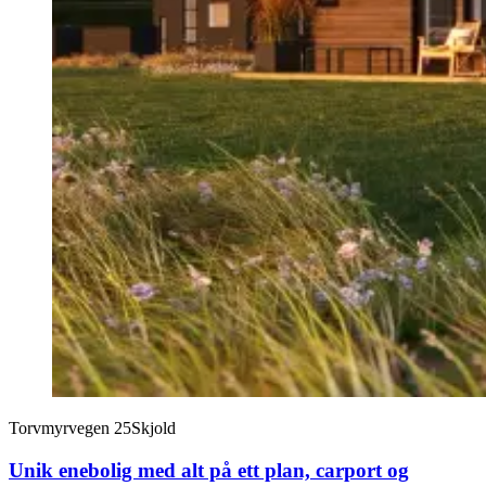
Torvmyrvegen 25
Skjold
Unik enebolig med alt på ett plan, carport og