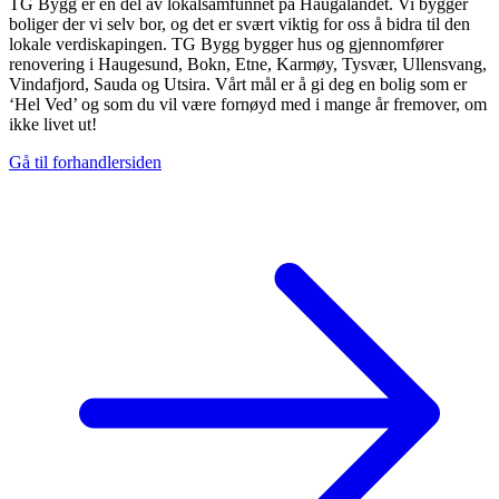
TG Bygg er en del av lokalsamfunnet på Haugalandet. Vi bygger
boliger der vi selv bor, og det er svært viktig for oss å bidra til den
lokale verdiskapingen. TG Bygg bygger hus og gjennomfører
renovering i Haugesund, Bokn, Etne, Karmøy, Tysvær, Ullensvang,
Vindafjord, Sauda og Utsira. Vårt mål er å gi deg en bolig som er
‘Hel Ved’ og som du vil være fornøyd med i mange år fremover, om
ikke livet ut!
Gå til forhandlersiden