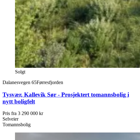
Solgt
Dalanesvegen 65
Førresfjorden
Tysvær, Kallevik Sør - Prosjektert tomannsbolig i
nytt boligfelt
Pris fra
3 290 000 kr
Selveier
Tomannsbolig