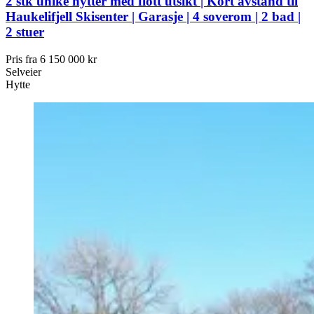
2 stk unike hytter med flott utsikt | Kort avstand til
Haukelifjell Skisenter | Garasje | 4 soverom | 2 bad |
2 stuer
Pris fra
6 150 000 kr
Selveier
Hytte