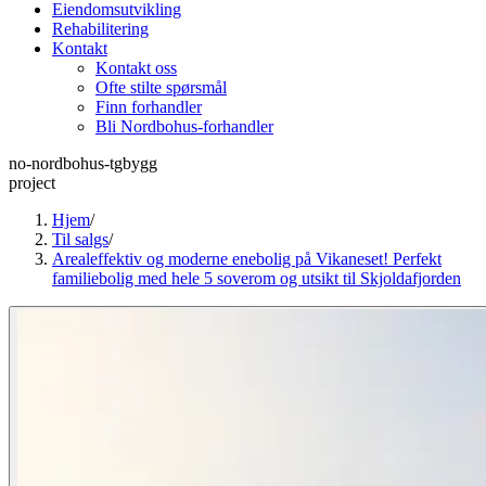
Eiendomsutvikling
Rehabilitering
Kontakt
Kontakt oss
Ofte stilte spørsmål
Finn forhandler
Bli Nordbohus-forhandler
no-nordbohus-tgbygg
project
Hjem
/
Til salgs
/
Arealeffektiv og moderne enebolig på Vikaneset! Perfekt
familiebolig med hele 5 soverom og utsikt til Skjoldafjorden