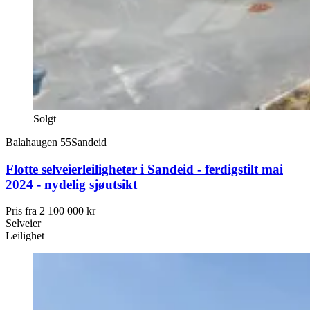
Solgt
Balahaugen 55
Sandeid
Flotte selveierleiligheter i Sandeid - ferdigstilt mai
2024 - nydelig sjøutsikt
Pris fra
2 100 000 kr
Selveier
Leilighet