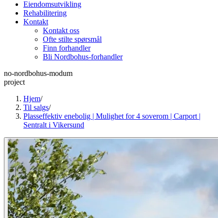
Eiendomsutvikling
Rehabilitering
Kontakt
Kontakt oss
Ofte stilte spørsmål
Finn forhandler
Bli Nordbohus-forhandler
no-nordbohus-modum
project
Hjem
/
Til salgs
/
Plasseffektiv enebolig | Mulighet for 4 soverom | Carport |
Sentralt i Vikersund