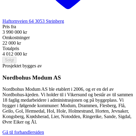
Haftornveien 64
3053
Steinberg
Pris fra
3 990 000 kr
Omkostninger
22 000 kr
Totalpris
4 012 000 kr
Solgt
Prosjektet bygges av
Nordbohus Modum AS
Nordbohus Modum AS ble etablert i 2006, og er en del av
Nordbohus-kjeden. Vi holder til i Vikersund og består av til sammen
18 faglig medarbeidere i administrasjonen og på byggeplass. Vi
bygger i følgende kommuner: Modum, Drammen, Flesberg, Flå,
Geilo, Gol, Hemsedal, Hol, Hole, Holmestrand, Horten, Jevnaker,
Kongsberg, Krødsherad, Lier, Notodden, Ringerike, Sande, Sigdal,
Øvre Eiker og Ål.
Gå til forhandlersiden