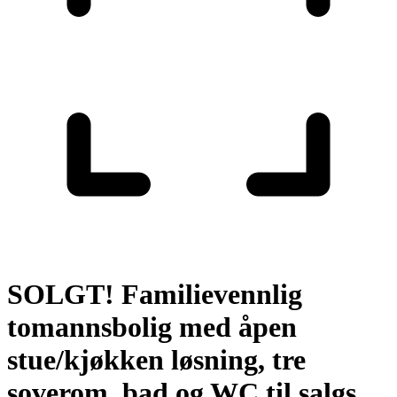
SOLGT! Familievennlig
tomannsbolig med åpen
stue/kjøkken løsning, tre
soverom, bad og WC til salgs