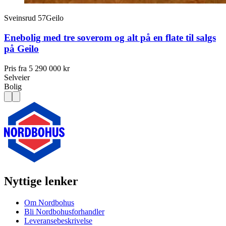
Sveinsrud 57
Geilo
Enebolig med tre soverom og alt på en flate til salgs
på Geilo
Pris fra
5 290 000 kr
Selveier
Bolig
Nyttige lenker
Om Nordbohus
Bli Nordbohusforhandler
Leveransebeskrivelse