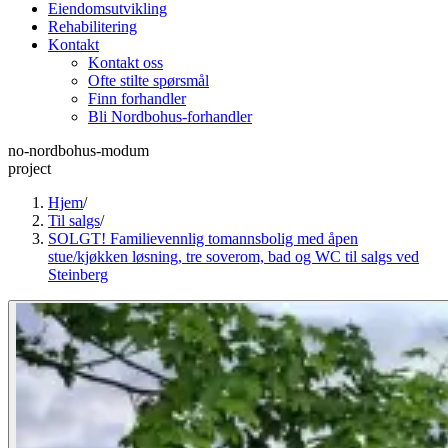
Eiendomsutvikling
Rehabilitering
Kontakt
Kontakt oss
Ofte stilte spørsmål
Finn forhandler
Bli Nordbohus-forhandler
no-nordbohus-modum
project
Hjem
/
Til salgs
/
SOLGT! Familievennlig tomannsbolig med åpen
stue/kjøkken løsning, tre soverom, bad og WC til salgs ved
Steinberg