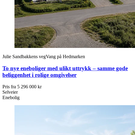
Julie Sandbakkens veg
Vang på Hedmarken
To nye eneboliger med ulikt uttrykk – samme gode
beliggenhet i rolige omgivelser
Pris fra
5 296 000 kr
Selveier
Enebolig