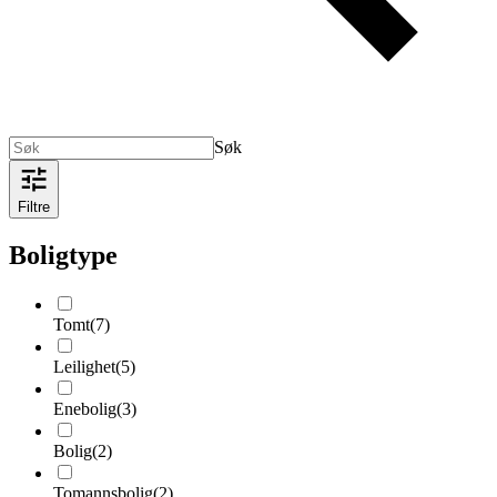
Søk
Filtre
Boligtype
Tomt
(
7
)
Leilighet
(
5
)
Enebolig
(
3
)
Bolig
(
2
)
Tomannsbolig
(
2
)