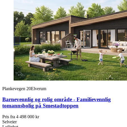
Plankevegen 20
Elverum
Barnevennlig og rolig område - Familievennlig
tomannsbolig på Smestadtoppen
Pris fra
4 498 000 kr
Selveier
Leilighet