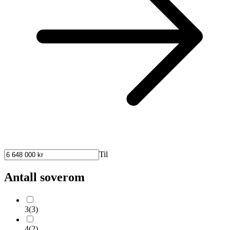
Til
Antall soverom
3
(
3
)
4
(
2
)