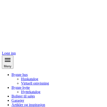
Logg inn
Meny
Bygge hus
Huskatalog
Virtuell omvisning
Bygge hytte
Hyttekatalog
Boliger til salgs
Garasjer
Artikler og inspirasjon