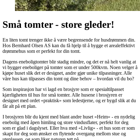
Små tomter - store gleder!
En liten tomt trenger ikke å være begrensende for husdrømmen din.
Hos Bernhard Olsen AS kan du få hjelp til å bygge et arealeffektivt
drømmehus som er perfekt for din tomt.
Dagens eneboligtomter blir stadig mindre, og det er nå helt vanlig at
vi bygger eneboliger på tomter som er under 500kvm. Noen velger å
kjøpe huset slik det er designet, andre gjør unike tilpasninger. Alle
våre hus kan tilpasses din tomt og dine behov – hvordan vil du bo?
Som inspirasjon har vi lagd en brosjyre som er spesialtilpasset
kjærligheten til hus for små tomter. Alle husene i brosjyren er
designet med ordet «praktisk» som ledestjerne, og er bygd slik at du
får alt på ett plan.
I brosjyren blir du kjent med blant andre huset «Heim» - en nydelig
enebolig med åpen himling og store vindusflater, perfekt for deg
som er glad i dagslyset. Eller hva med «Livlig» - et hus som er som
skapt for deg som ønsker en flytende overgang mellom stue og
uteplassen, og som liker naturen tett på.