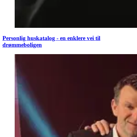
Personlig huskatalog - en enklere vei til
drømmeboligen