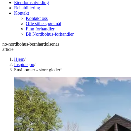
Eiendomsutvikling
Rehabilitering
Kontakt
Kontakt oss
Ofte stilte spørsmål
Finn forhandler
Bli Nordbohus-forhandler
no-nordbohus-bernhardolsenas
article
Hjem
/
Inspirasjon
/
Små tomter - store gleder!