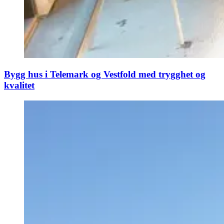
Bygg hus i Telemark og Vestfold med trygghet og
kvalitet