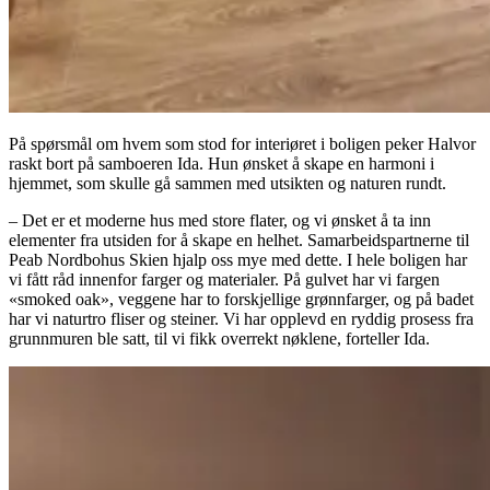
På spørsmål om hvem som stod for interiøret i boligen peker Halvor
raskt bort på samboeren Ida. Hun ønsket å skape en harmoni i
hjemmet, som skulle gå sammen med utsikten og naturen rundt.
– Det er et moderne hus med store flater, og vi ønsket å ta inn
elementer fra utsiden for å skape en helhet. Samarbeidspartnerne til
Peab Nordbohus Skien hjalp oss mye med dette. I hele boligen har
vi fått råd innenfor farger og materialer. På gulvet har vi fargen
«smoked oak», veggene har to forskjellige grønnfarger, og på badet
har vi naturtro fliser og steiner. Vi har opplevd en ryddig prosess fra
grunnmuren ble satt, til vi fikk overrekt nøklene, forteller Ida.