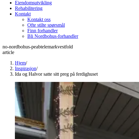
Eiendomsutvikling
Rehabilitering
Kontakt
Kontakt oss
Ofte stilte spørsmål
Finn forhandler
Bli Nordbohus-forhandler
no-nordbohus-peabtelemarkvestfold
article
Hjem
/
Inspirasjon
/
Ida og Halvor satte sitt preg på ferdighuset