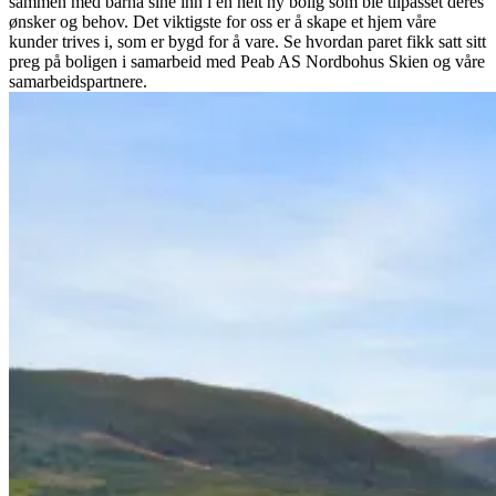
sammen med barna sine inn i en helt ny bolig som ble tilpasset deres
ønsker og behov. Det viktigste for oss er å skape et hjem våre
kunder trives i, som er bygd for å vare. Se hvordan paret fikk satt sitt
preg på boligen i samarbeid med Peab AS Nordbohus Skien og våre
samarbeidspartnere.