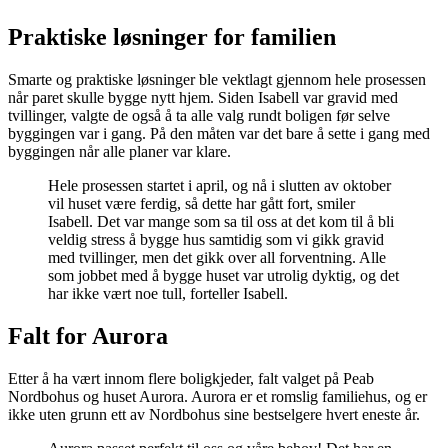
Praktiske løsninger for familien
Smarte og praktiske løsninger ble vektlagt gjennom hele prosessen
når paret skulle bygge nytt hjem. Siden Isabell var gravid med
tvillinger, valgte de også å ta alle valg rundt boligen før selve
byggingen var i gang. På den måten var det bare å sette i gang med
byggingen når alle planer var klare.
Hele prosessen startet i april, og nå i slutten av oktober
vil huset være ferdig, så dette har gått fort, smiler
Isabell. Det var mange som sa til oss at det kom til å bli
veldig stress å bygge hus samtidig som vi gikk gravid
med tvillinger, men det gikk over all forventning. Alle
som jobbet med å bygge huset var utrolig dyktig, og det
har ikke vært noe tull, forteller Isabell.
Falt for Aurora
Etter å ha vært innom flere boligkjeder, falt valget på Peab
Nordbohus og huset Aurora. Aurora er et romslig familiehus, og er
ikke uten grunn ett av Nordbohus sine bestselgere hvert eneste år.