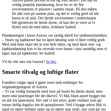
Aurora passet perfekt til oss og våre behov! Det har en
veldig praktisk planløsning, hvor tre av de fire
soverommene er plassert i samme etasje. På den måten
får alle rom på samme plan, og det er veldig greit nå når
barna er så små. Det fjerde soverommet i underetasjen
blir gjesterom de første årene, så kan det jo være at vi
flytter ned dit med tiden, forklarer Isabell.
Planløsningen i huset Aurora var særlig ideell for småbarnsfamilien.
– Stuen og kjøkkenet har en åpen løsning som vi liker veldig godt.
Med små barn skjer det jo noe hele tiden, og med åpen stue -og
kjøkkenløsning kan vi ha oversikt over barna i stua samtidig som vi
lager mat på kjøkkenet, ler Isabell.
Vil du vite mer om Aurora?
Se her.
Smarte tilvalg og luftige flater
Familien valgte også å gjøre noen små endringer fra
originaltegningene til Aurora.
– Vi var veldig fornøyde med mye på huset fra første stund, men
noen små justeringer ble det likevel. Vi fikk blant annet bygget inn
en ark for spisestuen. Her satt vi inn store, gode vinduer som gir
masse deilig dagslys inn til spiseplassen. Ved å bygge arken fikk vi
også en større loftstue oppe og en større stue nede, noe som gir oss