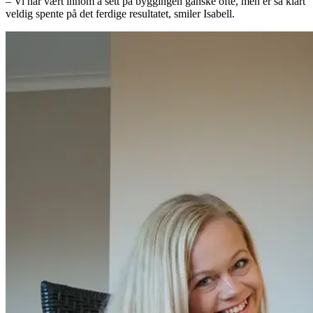
– Vi har vært innom å sett på byggingen ganske ofte, men er så klart
veldig spente på det ferdige resultatet, smiler Isabell.