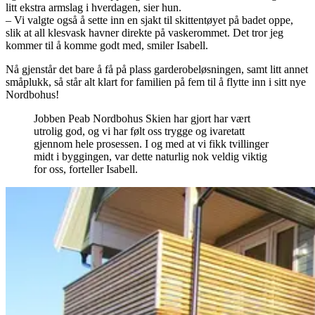
litt ekstra armslag i hverdagen, sier hun.
– Vi valgte også å sette inn en sjakt til skittentøyet på badet oppe,
slik at all klesvask havner direkte på vaskerommet. Det tror jeg
kommer til å komme godt med, smiler Isabell.
Nå gjenstår det bare å få på plass garderobeløsningen, samt litt annet
småplukk, så står alt klart for familien på fem til å flytte inn i sitt nye
Nordbohus!
Jobben Peab Nordbohus Skien har gjort har vært
utrolig god, og vi har følt oss trygge og ivaretatt
gjennom hele prosessen. I og med at vi fikk tvillinger
midt i byggingen, var dette naturlig nok veldig viktig
for oss, forteller Isabell.