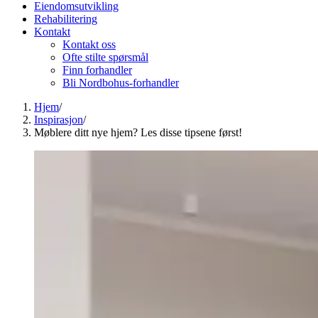
Eiendomsutvikling
Rehabilitering
Kontakt
Kontakt oss
Ofte stilte spørsmål
Finn forhandler
Bli Nordbohus-forhandler
Hjem
/
Inspirasjon
/
Møblere ditt nye hjem? Les disse tipsene først!