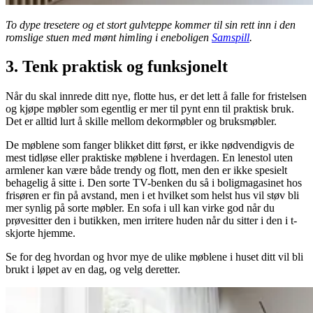
To dype tresetere og et stort gulvteppe kommer til sin rett inn i den
romslige stuen med mønt himling i eneboligen
Samspill
.
3. Tenk praktisk og funksjonelt
Når du skal innrede ditt nye, flotte hus, er det lett å falle for fristelsen
og kjøpe møbler som egentlig er mer til pynt enn til praktisk bruk.
Det er alltid lurt å skille mellom dekormøbler og bruksmøbler.
De møblene som fanger blikket ditt først, er ikke nødvendigvis de
mest tidløse eller praktiske møblene i hverdagen. En lenestol uten
armlener kan være både trendy og flott, men den er ikke spesielt
behagelig å sitte i. Den sorte TV-benken du så i boligmagasinet hos
frisøren er fin på avstand, men i et hvilket som helst hus vil støv bli
mer synlig på sorte møbler. En sofa i ull kan virke god når du
prøvesitter den i butikken, men irritere huden når du sitter i den i t-
skjorte hjemme.
Se for deg hvordan og hvor mye de ulike møblene i huset ditt vil bli
brukt i løpet av en dag, og velg deretter.