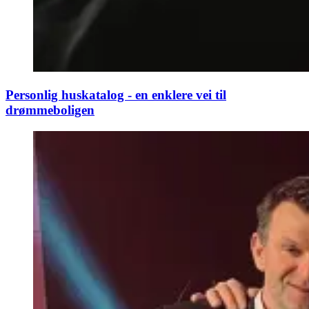
Personlig huskatalog - en enklere vei til
drømmeboligen