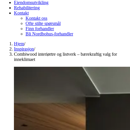
Eiendomsutvikling
Rehabilitering
Kontakt
Kontakt oss
Ofte stilte spørsmål
Finn forhandler
Bli Nordbohus-forhandler
Hjem
/
Inspirasjon
/
Combiwood interiørtre og listverk – bærekraftig valg for
inneklimaet