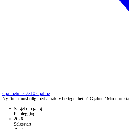
Gjølmetunet
7310
Gjølme
Ny firemannsbolig med attraktiv beliggenhet på Gjølme / Moderne stan
Salget er i gang
Planlegging
2026
Salgsstart