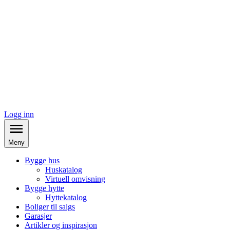
Logg inn
Meny
Bygge hus
Huskatalog
Virtuell omvisning
Bygge hytte
Hyttekatalog
Boliger til salgs
Garasjer
Artikler og inspirasjon