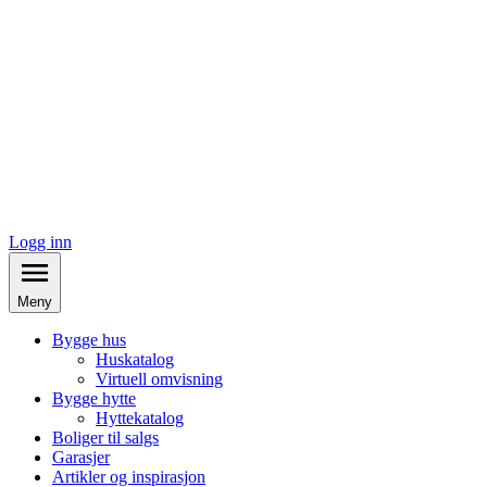
Logg inn
Meny
Bygge hus
Huskatalog
Virtuell omvisning
Bygge hytte
Hyttekatalog
Boliger til salgs
Garasjer
Artikler og inspirasjon