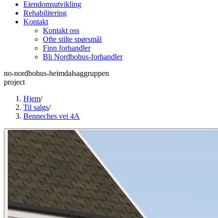
Eiendomsutvikling
Rehabilitering
Kontakt
Kontakt oss
Ofte stilte spørsmål
Finn forhandler
Bli Nordbohus-forhandler
no-nordbohus-heimdalsaggruppen
project
Hjem
/
Til salgs
/
Benneches vei 4A