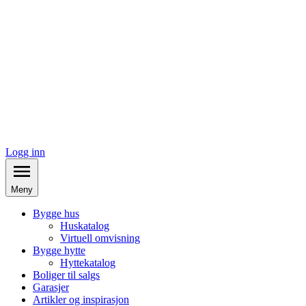
Logg inn
Meny
Bygge hus
Huskatalog
Virtuell omvisning
Bygge hytte
Hyttekatalog
Boliger til salgs
Garasjer
Artikler og inspirasjon