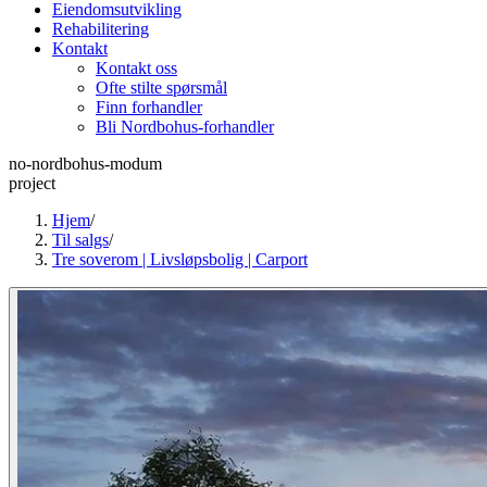
Eiendomsutvikling
Rehabilitering
Kontakt
Kontakt oss
Ofte stilte spørsmål
Finn forhandler
Bli Nordbohus-forhandler
no-nordbohus-modum
project
Hjem
/
Til salgs
/
Tre soverom | Livsløpsbolig | Carport