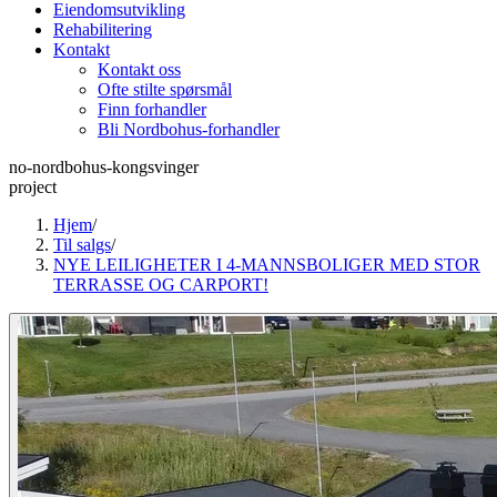
Eiendomsutvikling
Rehabilitering
Kontakt
Kontakt oss
Ofte stilte spørsmål
Finn forhandler
Bli Nordbohus-forhandler
no-nordbohus-kongsvinger
project
Hjem
/
Til salgs
/
NYE LEILIGHETER I 4-MANNSBOLIGER MED STOR
TERRASSE OG CARPORT!