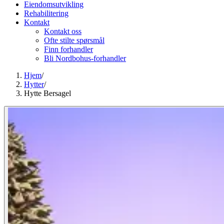
Eiendomsutvikling
Rehabilitering
Kontakt
Kontakt oss
Ofte stilte spørsmål
Finn forhandler
Bli Nordbohus-forhandler
Hjem
/
Hytter
/
Hytte Bersagel