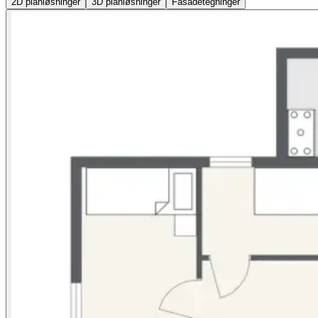
2D
planløsninger
3D
planløsninger
Fasadetegninger