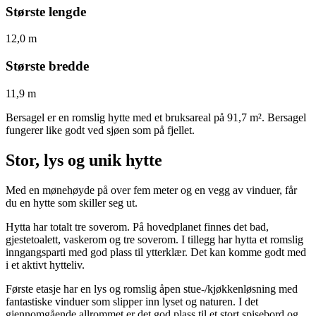
Største lengde
12,0 m
Største bredde
11,9 m
Bersagel er en romslig hytte med et bruksareal på 91,7 m². Bersagel
fungerer like godt ved sjøen som på fjellet.
Stor, lys og unik hytte
Med en mønehøyde på over fem meter og en vegg av vinduer, får
du en hytte som skiller seg ut.
Hytta har totalt tre soverom. På hovedplanet finnes det bad,
gjestetoalett, vaskerom og tre soverom. I tillegg har hytta et romslig
inngangsparti med god plass til ytterklær. Det kan komme godt med
i et aktivt hytteliv.
Første etasje har en lys og romslig åpen stue-/kjøkkenløsning med
fantastiske vinduer som slipper inn lyset og naturen. I det
gjennomgående allrommet er det god plass til et stort spisebord og