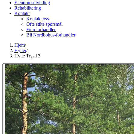
Eiendomsutvikling
Rehabilitering
Kontakt
Kontakt oss
Ofte stilte spørsmål
Finn forhandler
Bli Nordbohus-forhandler
Hjem
/
Hytter
/
Hytte Trysil 3