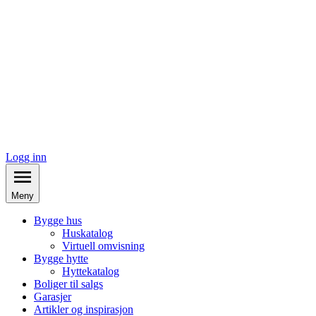
Logg inn
Meny
Bygge hus
Huskatalog
Virtuell omvisning
Bygge hytte
Hyttekatalog
Boliger til salgs
Garasjer
Artikler og inspirasjon